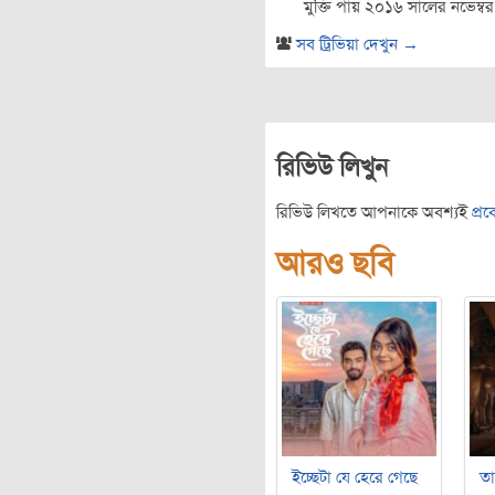
মুক্তি পায় ২০১৬ সালের নভেম্ব
সব ট্রিভিয়া দেখুন →
রিভিউ লিখুন
রিভিউ লিখতে আপনাকে অবশ্যই
প্র
আরও ছবি
ইচ্ছেটা যে হেরে গেছে
ত