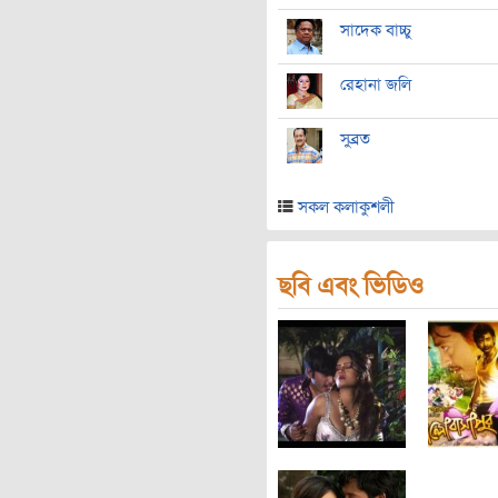
সাদেক বাচ্চু
রেহানা জলি
সুব্রত
সকল কলাকুশলী
ছবি এবং ভিডিও