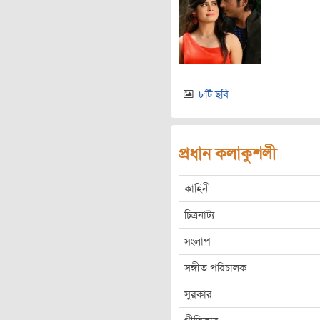
৮টি ছবি
প্রধান কলাকুশলী
কাহিনী
চিত্রনাট্য
সংলাপ
সঙ্গীত পরিচালক
সুরকার