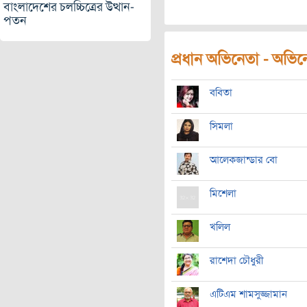
বাংলাদেশের চলচ্চিত্রের উত্থান-
পতন
প্রধান অভিনেতা - অভিনেত
ববিতা
সিমলা
আলেকজান্ডার বো
মিশেলা
খলিল
রাশেদা চৌধুরী
এটিএম শামসুজ্জামান