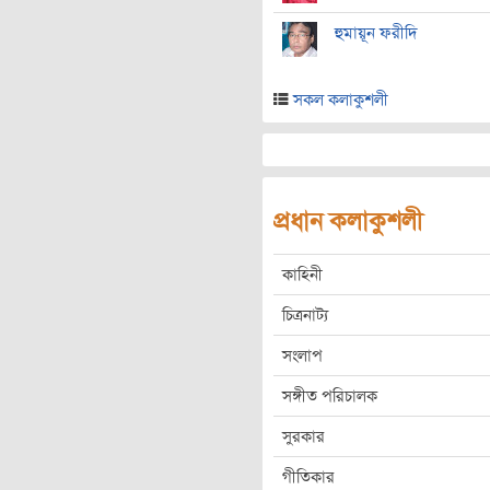
হুমায়ূন ফরীদি
সকল কলাকুশলী
প্রধান কলাকুশলী
কাহিনী
চিত্রনাট্য
সংলাপ
সঙ্গীত পরিচালক
সুরকার
গীতিকার