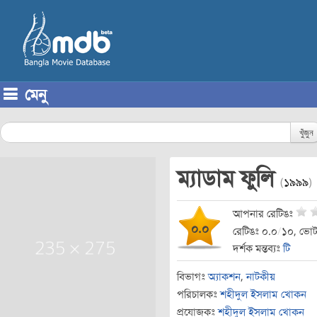
মেনু
Skip to content
খুঁজুন
ম্যাডাম ফুলি
(
১৯৯৯
)
আপনার রেটিঙঃ
০.০
রেটিঙঃ ০.০
/
১০, ভোট
দর্শক মন্তব্যঃ
টি
বিভাগঃ
অ্যাকশন
,
নাটকীয়
পরিচালকঃ
শহীদুল ইসলাম খোকন
প্রযোজকঃ
শহীদুল ইসলাম খোকন