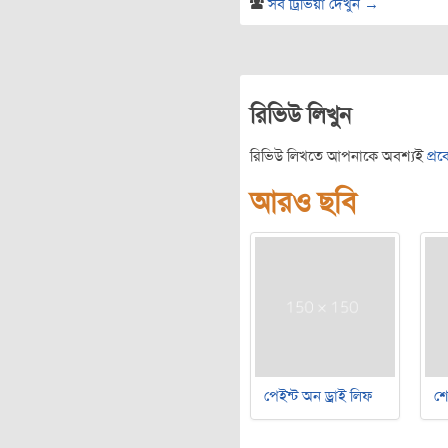
সব ট্রিভিয়া দেখুন →
রিভিউ লিখুন
রিভিউ লিখতে আপনাকে অবশ্যই
প্র
আরও ছবি
পেইন্ট অন ড্রাই লিফ
শ