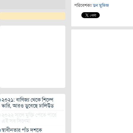
পরিবেশকঃ
ডন মুভিজ
২০২১: বাণিজ্য থেকে শিল্পে
ভারি, আরও ডুবেছে ঢালিউড
২০২২ সালে মুক্তি পেতে পারে
এই সব সিনেমা
স্বাধীনতার পাঁচ দশকে