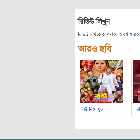
রিভিউ লিখুন
রিভিউ লিখতে আপনাকে অবশ্যই
প্র
আরও ছবি
বউ নিয়ে যুদ্ধ
অ