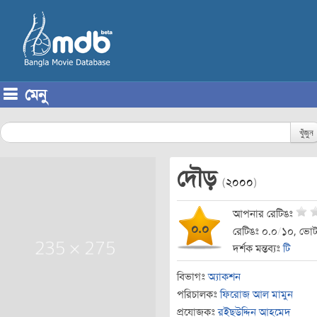
মেনু
Skip to content
খুঁজুন
দৌড়
(
২০০০
)
আপনার রেটিঙঃ
০.০
রেটিঙঃ ০.০
/
১০, ভোট
দর্শক মন্তব্যঃ
টি
বিভাগঃ
অ্যাকশন
পরিচালকঃ
ফিরোজ আল মামুন
প্রযোজকঃ
রইছউদ্দিন আহমেদ