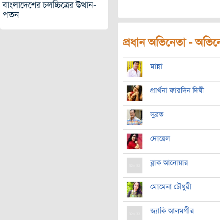
বাংলাদেশের চলচ্চিত্রের উত্থান-
পতন
প্রধান অভিনেতা - অভিনেত
মান্না
প্রার্থনা ফারদিন দিঘী
সুব্রত
দোয়েল
ব্লাক আনোয়ার
মোমেনা চৌধুরী
জ্যাকি আলমগীর