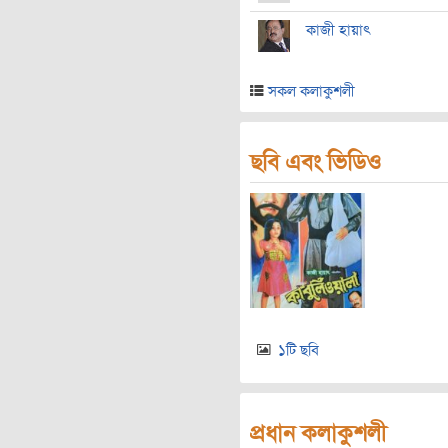
কাজী হায়াৎ
সকল কলাকুশলী
ছবি এবং ভিডিও
১টি ছবি
প্রধান কলাকুশলী