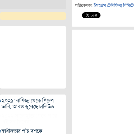
পরিবেশকঃ
ইমপ্রেস টেলিফিল্ম লিমিট
২০২১: বাণিজ্য থেকে শিল্পে
ভারি, আরও ডুবেছে ঢালিউড
২০২২ সালে মুক্তি পেতে পারে
এই সব সিনেমা
স্বাধীনতার পাঁচ দশকে