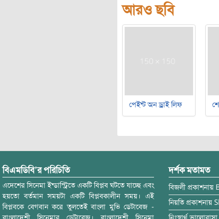
আরও ছবি
পেইন্ট অন ড্রাই লিফ
শ
বিএমডিবি’র পরিচিতি
দর্শক মতামত
এদেশের সিনেমা ইন্ডাস্ট্রিতে একটি বিপ্লব ঘটতে যাচ্ছে এবং
বিজলী
প্রকাশনায়
হয়তো বর্তমান সময়টা একটি বিপ্লবকালীন সময়। এই
নিয়তি
প্রকাশনায়
S
বিপ্লবকে বেগবান করে তুলতেই বাংলা মুভি ডেটাবেজ -
বাংলাদেশী সিনেমার ডেটাবেজ। বাংলাদেশী সিনেমা
নিঃস্বার্থ ভালোবাসা