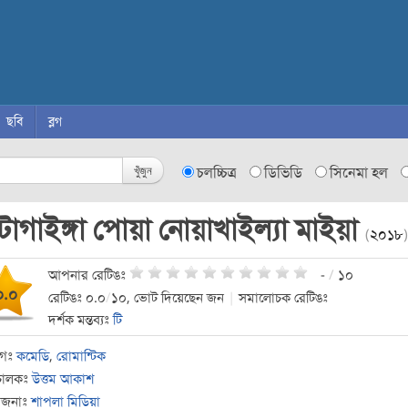
ছবি
ব্লগ
খুঁজুন
চলচ্চিত্র
ডিভিডি
সিনেমা হল
টাগাইঙ্গা পোয়া নোয়াখাইল্যা মাইয়া
(
২০১৮
)
আপনার রেটিঙঃ
-
/
১০
০.০
রেটিঙঃ ০.০
/
১০, ভোট দিয়েছেন জন
|
সমালোচক রেটিঙঃ
দর্শক মন্তব্যঃ
টি
াগঃ
কমেডি
,
রোমান্টিক
চালকঃ
উত্তম আকাশ
োজনাঃ
শাপলা মিডিয়া