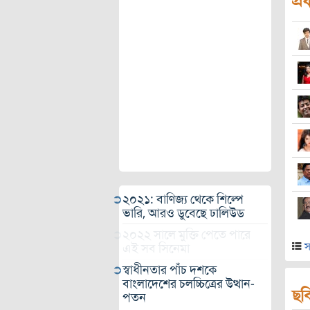
প্র
২০২১: বাণিজ্য থেকে শিল্পে
ভারি, আরও ডুবেছে ঢালিউড
২০২২ সালে মুক্তি পেতে পারে
স
এই সব সিনেমা
স্বাধীনতার পাঁচ দশকে
বাংলাদেশের চলচ্চিত্রের উত্থান-
ছব
পতন