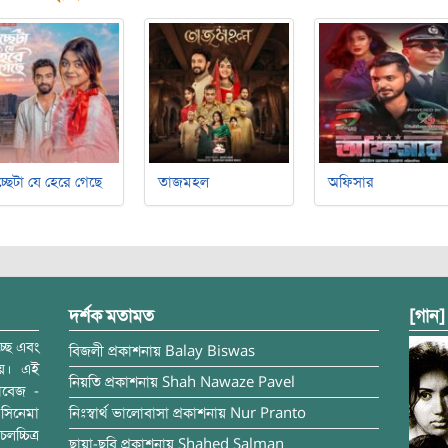
্ছেটা যে হেরে গেছে
তাজমহল
অফিসার
দর্শক মতামত
[গান]
্ছে এবং
বিজলী
প্রকাশনায়
Balay Biswas
ময়। এই
নিয়তি
প্রকাশনায়
Shah Nawaze Pavel
াবেজ -
সিনেমা
নিঃস্বার্থ ভালোবাসা
প্রকাশনায়
Nur Pranto
চ্চিত্র
ছায়া-ছবি
প্রকাশনায়
Shahed Salman