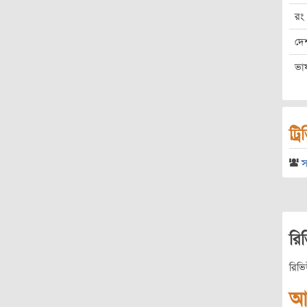
রং
দে
ভা
ট্র
স
রি
রিভ
আ