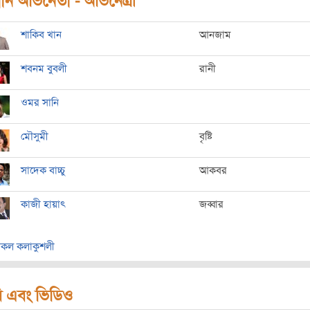
ধান অভিনেতা - অভিনেত্রী
শাকিব খান
আনজাম
শবনম বুবলী
রানী
ওমর সানি
মৌসুমী
বৃষ্টি
সাদেক বাচ্চু
আকবর
কাজী হায়াৎ
জব্বার
কল কলাকুশলী
ি এবং ভিডিও