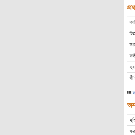
প্
কা
চিত্
সং
সঙ
সু
গী
স
অন্
মুক
ফর