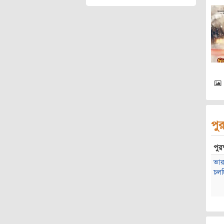
পুর
পুরষ
ভার
চলচ্