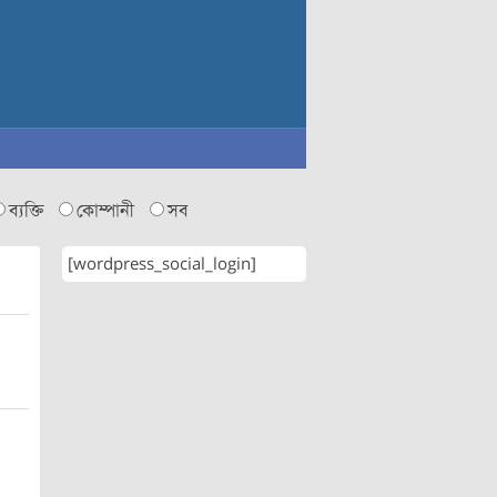
ব্যক্তি
কোম্পানী
সব
[wordpress_social_login]