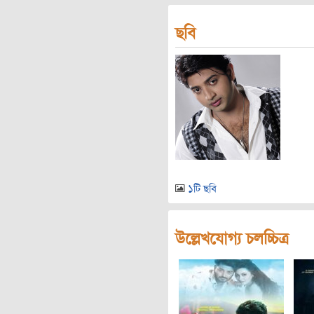
ছবি
১টি ছবি
উল্লেখযোগ্য চলচ্চিত্র