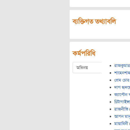
ব্যক্তিগত তথ্যাবলি
কর্মপরিধি
রাজকুমার
অভিনয়
শাহেনশা
প্রেম চোর
দাগ হৃদয়
ক্যাপ্টেন 
চিটাগাইঙ্
রাজনীতি
আপন মান
মায়াবিনী