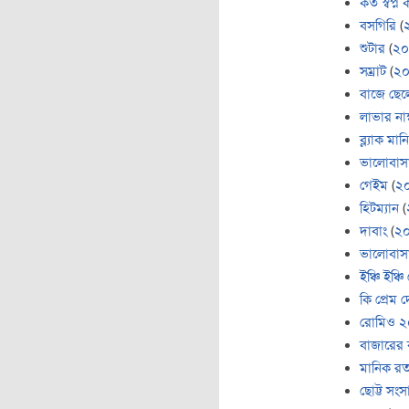
কত স্বপ্
বসগিরি
(
শুটার
(
২০
সম্রাট
(
২
বাজে ছেল
লাভার নাম
ব্ল্যাক মানি
ভালোবাসা
গেইম
(
২
হিটম্যান
(
দাবাং
(
২
ভালোবাসা 
ইঞ্চি ইঞ্চি 
কি প্রেম 
রোমিও 
বাজারের 
মানিক রত
ছোট্ট সংস