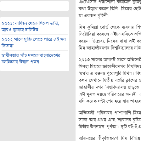
এইচএসসি পড়াশোনা করেছেন কুমিল্
কথা উল্লেখ করেন তিনি। মিমের ছোট
মা একজন গৃহিনী।
২০২১: বাণিজ্য থেকে শিল্পে ভারি,
মিম কুমিল্লা বোর্ড থেকে ব্যবসায় শ
আরও ডুবেছে ঢালিউড
ভিক্টোরিয়া কলেজে এইচএসসিতে ভর্ত
২০২২ সালে মুক্তি পেতে পারে এই সব
করেন। উল্লেখ্য, মিমের বাবা এই ক
সিনেমা
মিম জাহাঙ্গীরনগর বিশ্ববিদ্যালয়ে নাটক
স্বাধীনতার পাঁচ দশকে বাংলাদেশের
২০১৩ সালের অগাস্ট মাসে অভিনেত্
চলচ্চিত্রের উত্থান-পতন
সিনহা মিমকে জাহাঙ্গীরনগর বিশ্ববি
‘মম’র এ বক্তব্য পুরোপুরি মিথ‌্যা।
তখন সেখানে দ্বিতীয় বর্ষের ক্লাসের প
জাহাঙ্গীর নগর বিশ্ববিদ্যালয় ছাড়
এটা মূলত হয়ছে পরিবারের জন্যই। 
যদি কয়েক ঘণ্টা শেষ হয়ে যায় তাহল
অভিনেত্রী পরিচয়ের পাশাপাশি ম
সালে তার প্রথম গ্রন্হ ‘শ্রাবনের ব
দ্বিতীয় উপন্যাস ‘পূর্ণতা’। দুটি বই-ই 
অভিনয়ের স্বীকৃতিস্বরূপ মিম বিভিন