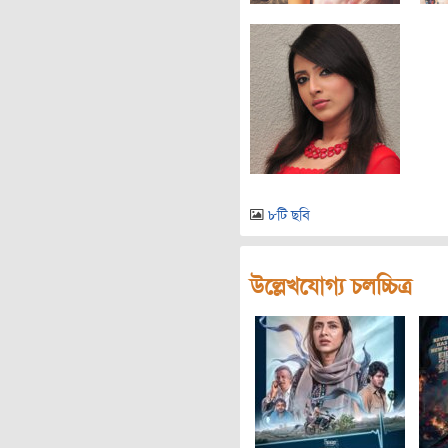
৮টি ছবি
উল্লেখযোগ্য চলচ্চিত্র