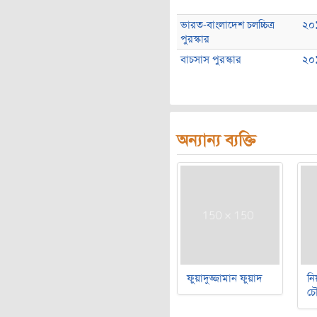
ভারত-বাংলাদেশ চলচ্চিত্র
২০
পুরস্কার
বাচসাস পুরস্কার
২০
অন্যান্য ব্যক্তি
ফুয়াদুজ্জামান ফুয়াদ
নি
চৌ