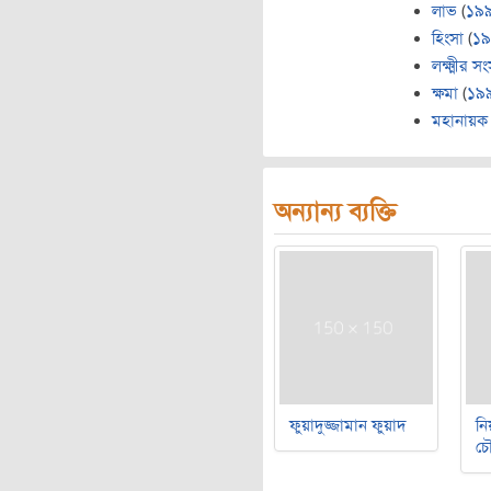
লাভ
(
১৯
হিংসা
(
১
লক্ষ্মীর স
ক্ষমা
(
১৯
মহানায়ক
অন্যান্য ব্যক্তি
ফুয়াদুজ্জামান ফুয়াদ
নি
চৌ