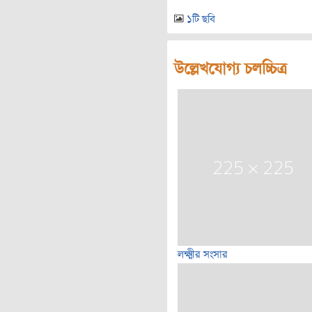
১টি ছবি
উল্লেখযোগ্য চলচ্চিত্র
লক্ষ্মীর সংসার