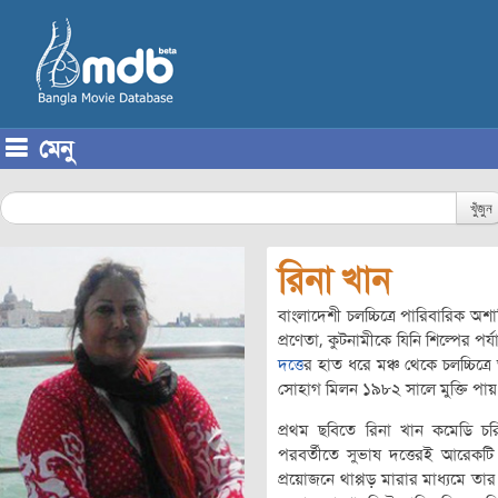
মেনু
Skip to content
খুঁজুন
রিনা খান
বাংলাদেশী চলচ্চিত্রে পারিবারিক অশান্
প্রণেতা, কুটনামীকে যিনি শিল্পের প
দত্তে
র হাত ধরে মঞ্চ থেকে চলচ্চিত্র
সোহাগ মিলন ১৯৮২ সালে মুক্তি পায়
প্রথম ছবিতে রিনা খান কমেডি চর
পরবর্তীতে সুভাষ দত্তেরই আরেকটি 
প্রয়োজনে থাপ্পড় মারার মাধ্যমে ত