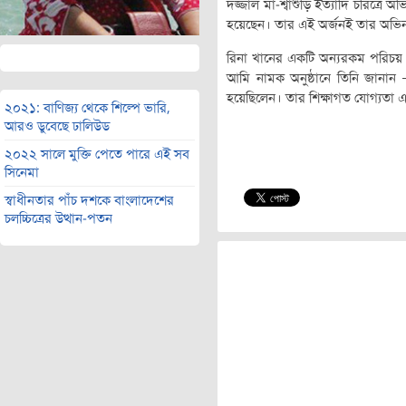
দজ্জাল মা-শ্বাশুড়ি ইত্যাদি চরিত্রে
হয়েছেন। তার এই অর্জনই তার অভি
রিনা খানের একটি অন্যরকম পরিচয় 
আমি নামক অনুষ্ঠানে তিনি জানান –
হয়েছিলেন। তার শিক্ষাগত যোগ্যতা
২০২১: বাণিজ্য থেকে শিল্পে ভারি,
আরও ডুবেছে ঢালিউড
২০২২ সালে মুক্তি পেতে পারে এই সব
সিনেমা
স্বাধীনতার পাঁচ দশকে বাংলাদেশের
চলচ্চিত্রের উত্থান-পতন