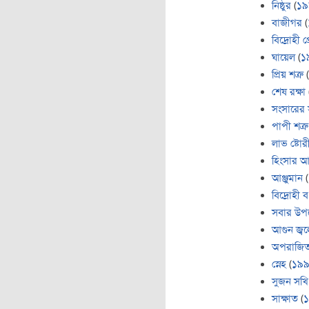
নিষ্ঠুর
(
১৯
বাজীগর
(
বিদ্রোহী প
ঘায়েল
(
১
প্রিয় শত্রু
(
শেষ রক্ষা
সংসারের 
পাপী শত্রু
লাভ ষ্টোরী
হিংসার আ
আঞ্জুমান
(
বিদ্রোহী ব
সবার উপ
আগুন জ্বল
অপরাজিত
স্নেহ
(
১৯
সুজন সখি
সাক্ষাত
(