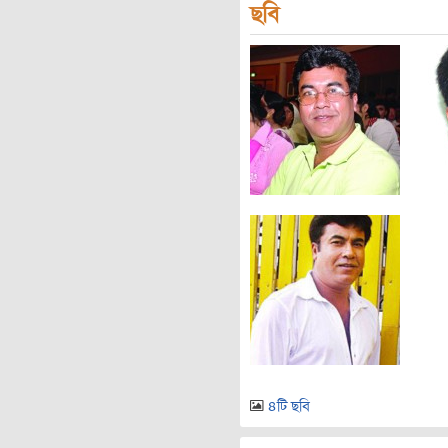
ছবি
৪টি ছবি