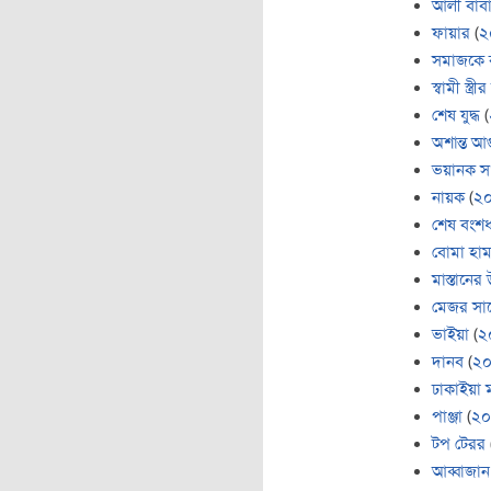
আলী বাব
ফায়ার
(
২
সমাজকে 
স্বামী স্ত্রীর 
শেষ যুদ্ধ
(
অশান্ত আ
ভয়ানক সং
নায়ক
(
২
শেষ বংশ
বোমা হা
মাস্তানের
মেজর সা
ভাইয়া
(
২
দানব
(
২
ঢাকাইয়া ম
পাঞ্জা
(
২০
টপ টেরর
আব্বাজান