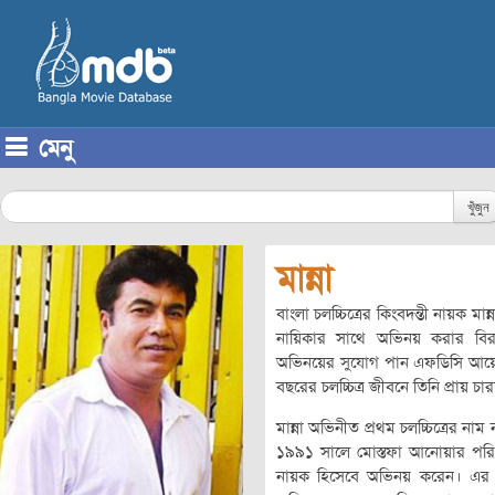
মেনু
Skip to content
খুঁজুন
মান্না
বাংলা চলচ্চিত্রের কিংবদন্তী নায়ক
নায়িকার সাথে অভিনয় করার বিরল
অভিনয়ের সুযোগ পান এফডিসি আয়োজিত 
বছরের চলচ্চিত্র জীবনে তিনি প্রায় চ
মান্না অভিনীত প্রথম চলচ্চিত্রের নাম না
১৯৯১ সালে মোস্তফা আনোয়ার পরিচালি
নায়ক হিসেবে অভিনয় করেন। এর আ