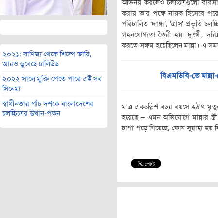
অভিনয় করলেও চলচ্চিত্রগুলো ব্যবসা
করায় তার পক্ষে নায়ক হিসেবে প
পরিচালিত ‘দাঙ্গা’, ‘ত্রাস’ প্রভৃতি চ
গ্রহনযোগ্যতা তৈরী হয়। দুঃখী, দরিদ্র 
করতে সক্ষম হয়েছিলেন মান্না। এ সম
২০২১: বাণিজ্য থেকে শিল্পে ভারি,
আরও ডুবেছে ঢালিউড
বিএমডিবি-তে মান্না
২০২২ সালে মুক্তি পেতে পারে এই সব
সিনেমা
স্বাধীনতার পাঁচ দশকে বাংলাদেশের
মাত্র একচল্লিশ বছর বয়সে হঠাৎ মৃত
চলচ্চিত্রের উত্থান-পতন
হয়েছে – এমন অভিযোগে মান্নার স্ত্
চাপা পড়ে গিয়েছে, কোন সুরাহা হয় ন