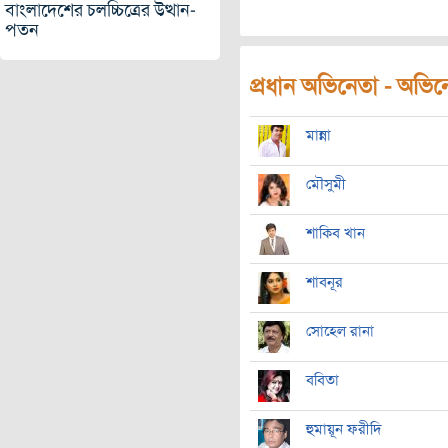
বাংলাদেশের চলচ্চিত্রের উত্থান-
পতন
প্রধান অভিনেতা - অভিনেত
মান্না
মৌসুমী
শাকিব খান
শাবনূর
সোহেল রানা
ববিতা
হুমায়ূন ফরীদি