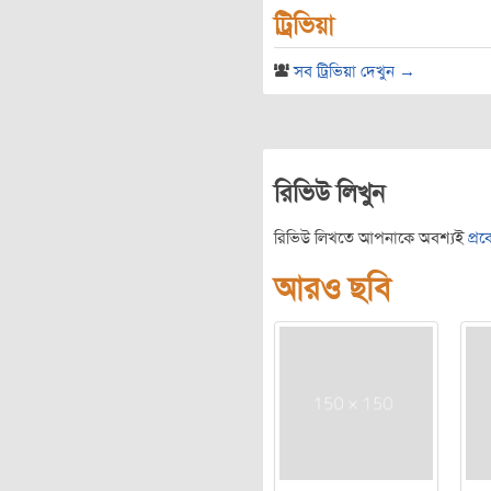
ট্রিভিয়া
সব ট্রিভিয়া দেখুন →
রিভিউ লিখুন
রিভিউ লিখতে আপনাকে অবশ্যই
প্র
আরও ছবি