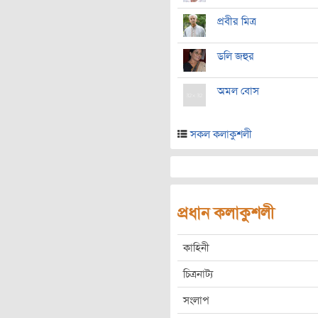
প্রবীর মিত্র
ডলি জহুর
অমল বোস
সকল কলাকুশলী
প্রধান কলাকুশলী
কাহিনী
চিত্রনাট্য
সংলাপ