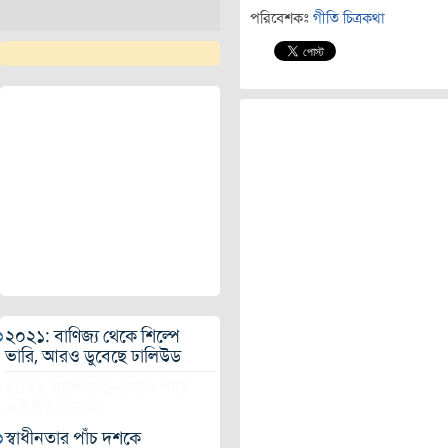
পরিবেশকঃ
গীতি চিত্রকথা
২০২১: বাণিজ্য থেকে শিল্পে
ভারি, আরও ডুবেছে ঢালিউড
২০২২ সালে মুক্তি পেতে পারে
এই সব সিনেমা
স্বাধীনতার পাঁচ দশকে