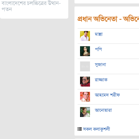
বাংলাদেশের চলচ্চিত্রের উত্থান-
পতন
প্রধান অভিনেতা - অভিনেত
মান্না
পপি
সুজানা
রাজ্জাক
আহমেদ শরীফ
আনোয়ারা
সকল কলাকুশলী