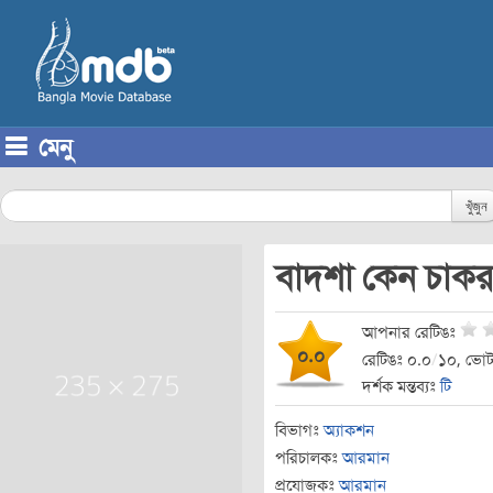
মেনু
Skip to content
খুঁজুন
বাদশা কেন চাক
আপনার রেটিঙঃ
০.০
রেটিঙঃ ০.০
/
১০, ভোট
দর্শক মন্তব্যঃ
টি
বিভাগঃ
অ্যাকশন
পরিচালকঃ
আরমান
প্রযোজকঃ
আরমান