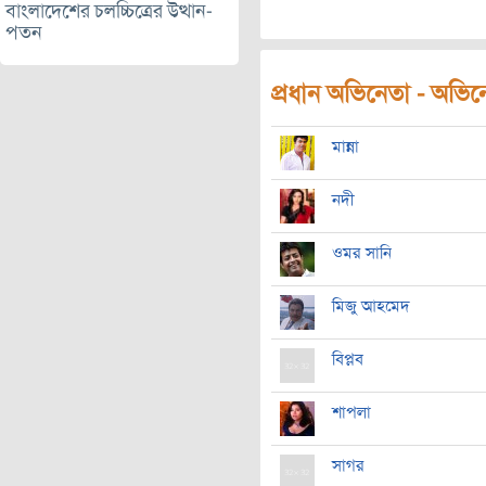
বাংলাদেশের চলচ্চিত্রের উত্থান-
পতন
প্রধান অভিনেতা - অভিনেত
মান্না
নদী
ওমর সানি
মিজু আহমেদ
বিপ্লব
শাপলা
সাগর