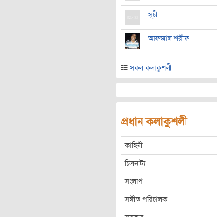
সূচী
আফজাল শরীফ
সকল কলাকুশলী
প্রধান কলাকুশলী
কাহিনী
চিত্রনাট্য
সংলাপ
সঙ্গীত পরিচালক