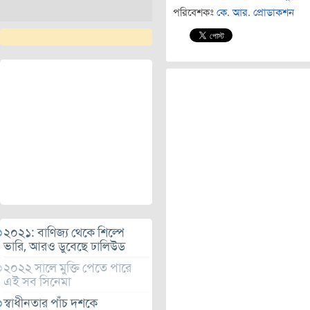
পরিবেশকঃ
কে. আর. প্রোডাকশন
২০২১: বাণিজ্য থেকে শিল্পে
ভারি, আরও ডুবেছে ঢালিউড
২০২২ সালে মুক্তি পেতে পারে
এই সব সিনেমা
স্বাধীনতার পাঁচ দশকে