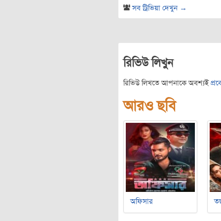
সব ট্রিভিয়া দেখুন →
রিভিউ লিখুন
রিভিউ লিখতে আপনাকে অবশ্যই
প্র
আরও ছবি
অফিসার
ত