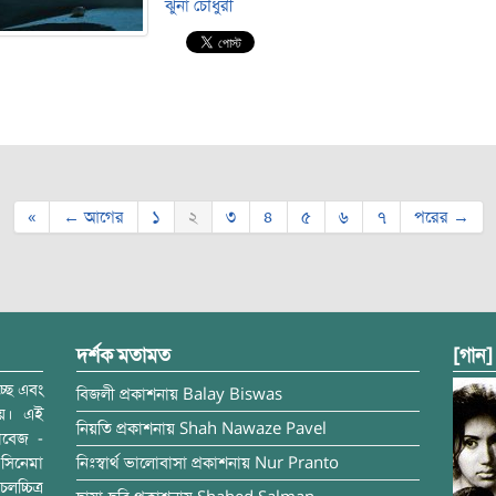
ঝুনা চৌধুরী
st navigation
«
← আগের
১
২
৩
৪
৫
৬
৭
পরের →
দর্শক মতামত
[গান]
্ছে এবং
বিজলী
প্রকাশনায়
Balay Biswas
ময়। এই
নিয়তি
প্রকাশনায়
Shah Nawaze Pavel
াবেজ -
সিনেমা
নিঃস্বার্থ ভালোবাসা
প্রকাশনায়
Nur Pranto
চ্চিত্র