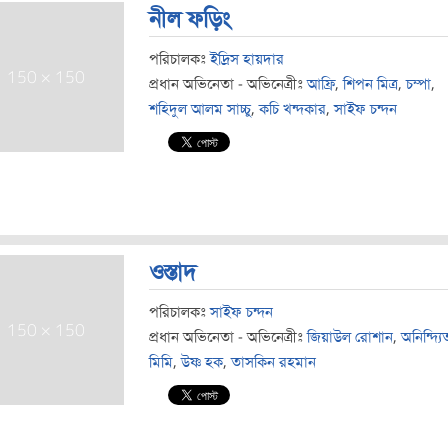
নীল ফড়িং
পরিচালকঃ
ইদ্রিস হায়দার
প্রধান অভিনেতা - অভিনেত্রীঃ
আফ্রি
,
শিপন মিত্র
,
চম্পা
,
শহিদুল আলম সাচ্চু
,
কচি খন্দকার
,
সাইফ চন্দন
ওস্তাদ
পরিচালকঃ
সাইফ চন্দন
প্রধান অভিনেতা - অভিনেত্রীঃ
জিয়াউল রোশান
,
অনিন্দ্যি
মিমি
,
উষ্ণ হক
,
তাসকিন রহমান