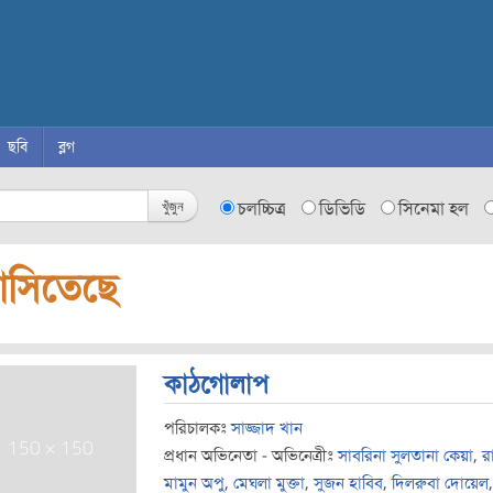
ছবি
ব্লগ
খুঁজুন
চলচ্চিত্র
ডিভিডি
সিনেমা হল
সিতেছে
কাঠগোলাপ
পরিচালকঃ
সাজ্জাদ খান
প্রধান অভিনেতা - অভিনেত্রীঃ
সাবরিনা সুলতানা কেয়া
,
র
মামুন অপু
,
মেঘলা মুক্তা
,
সুজন হাবিব
,
দিলরুবা দোয়েল