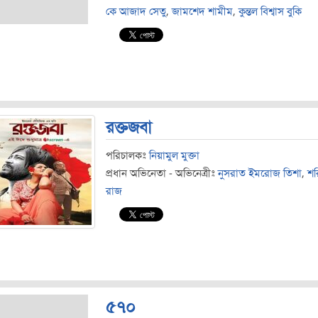
কে আজাদ সেতু
,
জামশেদ শামীম
,
কুন্তল বিশ্বাস বুকি
রক্তজবা
পরিচালকঃ
নিয়ামুল মুক্তা
প্রধান অভিনেতা - অভিনেত্রীঃ
নুসরাত ইমরোজ তিশা
,
শর
রাজ
৫৭০