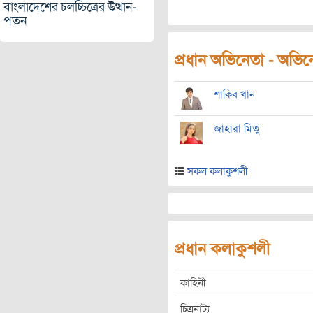
বাংলাদেশের চলচ্চিত্রের উত্থান-
পতন
প্রধান অভিনেতা - অভিনেত
শাকিব খান
জাহারা মিতু
সকল কলাকুশলী
প্রধান কলাকুশলী
কাহিনী
চিত্রনাট্য