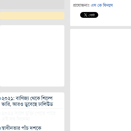
প্রযোজনাঃ
এস কে ফিল্মস
২০২১: বাণিজ্য থেকে শিল্পে
ভারি, আরও ডুবেছে ঢালিউড
২০২২ সালে মুক্তি পেতে পারে
এই সব সিনেমা
স্বাধীনতার পাঁচ দশকে