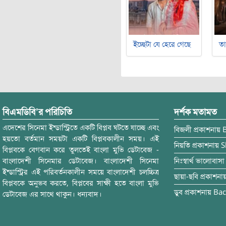
ইচ্ছেটা যে হেরে গেছে
ত
বিএমডিবি’র পরিচিতি
দর্শক মতামত
এদেশের সিনেমা ইন্ডাস্ট্রিতে একটি বিপ্লব ঘটতে যাচ্ছে এবং
বিজলী
প্রকাশনায়
হয়তো বর্তমান সময়টা একটি বিপ্লবকালীন সময়। এই
নিয়তি
প্রকাশনায়
S
বিপ্লবকে বেগবান করে তুলতেই বাংলা মুভি ডেটাবেজ -
বাংলাদেশী সিনেমার ডেটাবেজ। বাংলাদেশী সিনেমা
নিঃস্বার্থ ভালোবাসা
ইন্ডাস্ট্রির এই পরিবর্তনকালীন সময়ে বাংলাদেশী চলচ্চিত্র
ছায়া-ছবি
প্রকাশনা
বিপ্লবকে অনুভব করতে, বিপ্লবের সাক্ষী হতে বাংলা মুভি
ডুব
প্রকাশনায়
Bac
ডেটাবেজ এর সাথে থাকুন। ধন্যবাদ।