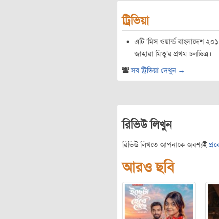
ট্রিভিয়া
এটি 'মিস ওয়ার্ল্ড বাংলাদেশ ২
জাহারা মিতু'র প্রথম চলচ্চিত্র।
সব ট্রিভিয়া দেখুন →
রিভিউ লিখুন
রিভিউ লিখতে আপনাকে অবশ্যই
প্র
আরও ছবি