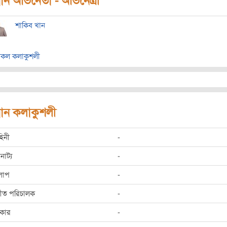
ধান অভিনেতা - অভিনেত্রী
শাকিব খান
কল কলাকুশলী
রধান কলাকুশলী
হিনী
-
রনাট্য
-
লাপ
-
্গীত পরিচালক
-
রকার
-