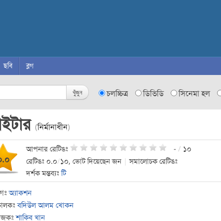
ছবি
ব্লগ
খুঁজুন
চলচ্চিত্র
ডিভিডি
সিনেমা হল
াইটার
(
নির্মানাধীন
)
আপনার রেটিঙঃ
-
/
১০
০.০
রেটিঙঃ ০.০
/
১০, ভোট দিয়েছেন জন
|
সমালোচক রেটিঙঃ
দর্শক মন্তব্যঃ
টি
াগঃ
অ্যাকশন
চালকঃ
বদিউল আলম খোকন
যোজকঃ
শাকিব খান