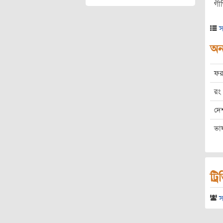
গী
স
অন্
ফর
রং
দে
ভা
ট্র
স