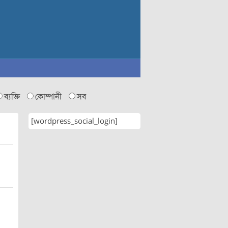
ব্যক্তি
কোম্পানী
সব
[wordpress_social_login]