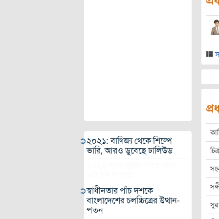
প্র
স
প্
কা
২০২১: বাণিজ্য থেকে শিল্পে
ভারি, আরও ডুবেছে ঢালিউড
চিত্
২০২২ সালে মুক্তি পেতে পারে
সং
এই সব সিনেমা
সঙ
স্বাধীনতার পাঁচ দশকে
বাংলাদেশের চলচ্চিত্রের উত্থান-
সু
পতন