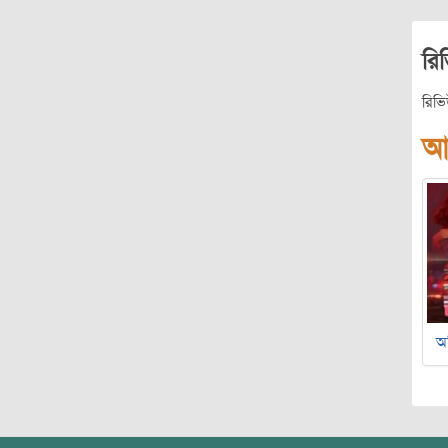
রি
রিভ
আ
অ