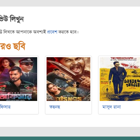
ভিউ লিখুন
িউ লিখতে আপনাকে অবশ্যই
প্রবেশ
করতে হবে।
রও ছবি
ফিসার
তছনছ
মাসুদ রানা