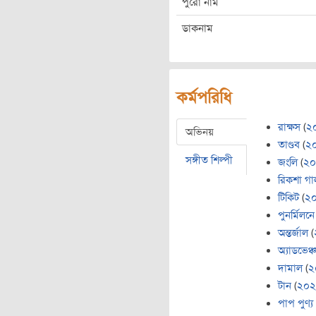
পুরো নাম
ডাকনাম
কর্মপরিধি
রাক্ষস
(
২
অভিনয়
তাণ্ডব
(
২
সঙ্গীত শিল্পী
জংলি
(
২০
রিকশা গার
টিকিট
(
২
পুনর্মিলনে
অন্তর্জাল
(
অ্যাডভেঞ্
দামাল
(
২
টান
(
২০২
পাপ পুণ্য