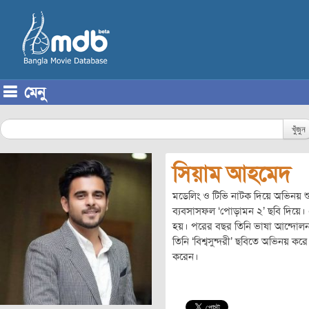
মেনু
Skip to content
খুঁজুন
সিয়াম আহমেদ
মডেলিং ও টিভি নাটক দিয়ে অভিনয় শ
ব্যবসাসফল ‘পোড়ামন ২’ ছবি দিয়ে।
হয়। পরের বছর তিনি ভাষা আন্দোলন 
তিনি ‘বিশ্বসুন্দরী’ ছবিতে অভিনয় করে 
করেন।