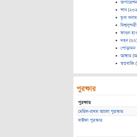
অপারেশন 
শান
(
২০
মৃধা বনাম
বিশ্বসুন্দরী
ফাগুন হা
দহন
(
২০
পোড়ামন
আন্ধার
(
আ
স্বপ্নবাজি
(
পুরষ্কার
পুরষ্কার
মেরিল-প্রথম আলো পুরস্কার
বাইফা পুরস্কার