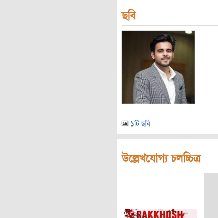
ছবি
১টি ছবি
উল্লেখযোগ্য চলচ্চিত্র