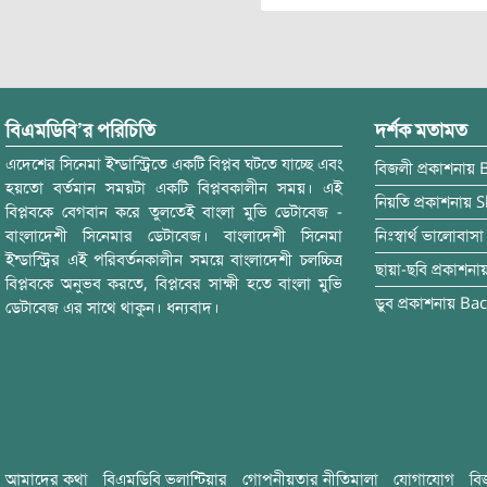
বিএমডিবি’র পরিচিতি
দর্শক মতামত
এদেশের সিনেমা ইন্ডাস্ট্রিতে একটি বিপ্লব ঘটতে যাচ্ছে এবং
বিজলী
প্রকাশনায়
হয়তো বর্তমান সময়টা একটি বিপ্লবকালীন সময়। এই
নিয়তি
প্রকাশনায়
S
বিপ্লবকে বেগবান করে তুলতেই বাংলা মুভি ডেটাবেজ -
বাংলাদেশী সিনেমার ডেটাবেজ। বাংলাদেশী সিনেমা
নিঃস্বার্থ ভালোবাসা
ইন্ডাস্ট্রির এই পরিবর্তনকালীন সময়ে বাংলাদেশী চলচ্চিত্র
ছায়া-ছবি
প্রকাশনা
বিপ্লবকে অনুভব করতে, বিপ্লবের সাক্ষী হতে বাংলা মুভি
ডুব
প্রকাশনায়
Bac
ডেটাবেজ এর সাথে থাকুন। ধন্যবাদ।
আমাদের কথা
বিএমডিবি ভলান্টিয়ার
গোপনীয়তার নীতিমালা
যোগাযোগ
বি