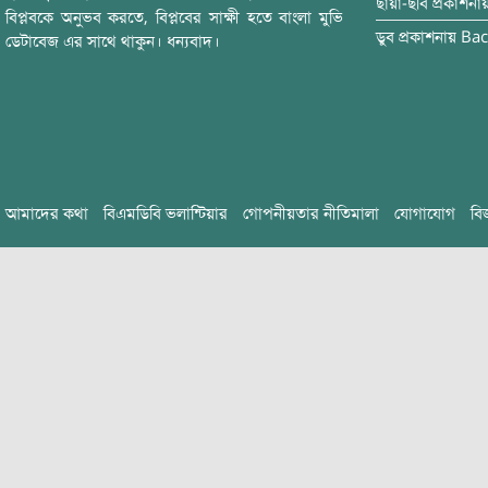
ছায়া-ছবি
প্রকাশনা
বিপ্লবকে অনুভব করতে, বিপ্লবের সাক্ষী হতে বাংলা মুভি
ডুব
প্রকাশনায়
Bac
ডেটাবেজ এর সাথে থাকুন। ধন্যবাদ।
আমাদের কথা
বিএমডিবি ভলান্টিয়ার
গোপনীয়তার নীতিমালা
যোগাযোগ
বি