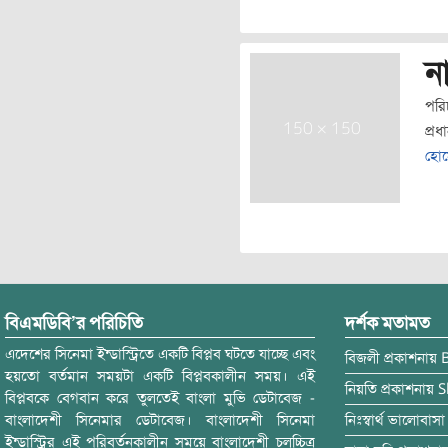
ন
পরি
প্রধ
হো
বিএমডিবি’র পরিচিতি
দর্শক মতামত
এদেশের সিনেমা ইন্ডাস্ট্রিতে একটি বিপ্লব ঘটতে যাচ্ছে এবং
বিজলী
প্রকাশনায়
হয়তো বর্তমান সময়টা একটি বিপ্লবকালীন সময়। এই
নিয়তি
প্রকাশনায়
S
বিপ্লবকে বেগবান করে তুলতেই বাংলা মুভি ডেটাবেজ -
বাংলাদেশী সিনেমার ডেটাবেজ। বাংলাদেশী সিনেমা
নিঃস্বার্থ ভালোবাসা
ইন্ডাস্ট্রির এই পরিবর্তনকালীন সময়ে বাংলাদেশী চলচ্চিত্র