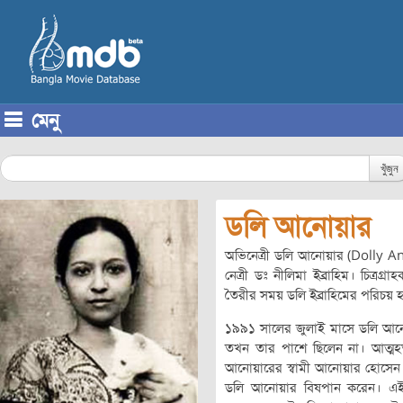
মেনু
Skip to content
খুঁজুন
ডলি আনোয়ার
অভিনেত্রী ডলি আনোয়ার (Dolly A
নেত্রী ডঃ নীলিমা ইব্রাহিম। চিত্রগ্রা
তৈরীর সময় ডলি ইব্রাহিমের পরিচয় 
১৯৯১ সালের জুলাই মাসে ডলি আনো
তখন তার পাশে ছিলেন না। আত্মহত
আনোয়ারের স্বামী আনোয়ার হোসেন
ডলি আনোয়ার বিষপান করেন। এই