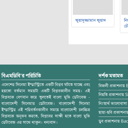
ফুয়াদুজ্জামান ফুয়াদ
নি
চৌ
বিএমডিবি’র পরিচিতি
দর্শক মতামত
এদেশের সিনেমা ইন্ডাস্ট্রিতে একটি বিপ্লব ঘটতে যাচ্ছে এবং
বিজলী
প্রকাশনায়
হয়তো বর্তমান সময়টা একটি বিপ্লবকালীন সময়। এই
নিয়তি
প্রকাশনায়
S
বিপ্লবকে বেগবান করে তুলতেই বাংলা মুভি ডেটাবেজ -
বাংলাদেশী সিনেমার ডেটাবেজ। বাংলাদেশী সিনেমা
নিঃস্বার্থ ভালোবাসা
ইন্ডাস্ট্রির এই পরিবর্তনকালীন সময়ে বাংলাদেশী চলচ্চিত্র
ছায়া-ছবি
প্রকাশনা
বিপ্লবকে অনুভব করতে, বিপ্লবের সাক্ষী হতে বাংলা মুভি
ডুব
প্রকাশনায়
Bac
ডেটাবেজ এর সাথে থাকুন। ধন্যবাদ।