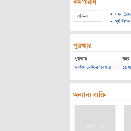
কর্মপরিধি
দহন
(
১৯
অভিনয়
সূর্য দীঘল
পুরষ্কার
পুরষ্কার
বছর
জাতীয় চলচ্চিত্র পুরস্কার
১৯৭
অন্যান্য ব্যক্তি