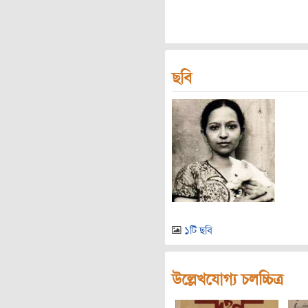
ছবি
১টি ছবি
উল্লেখযোগ্য চলচ্চিত্র