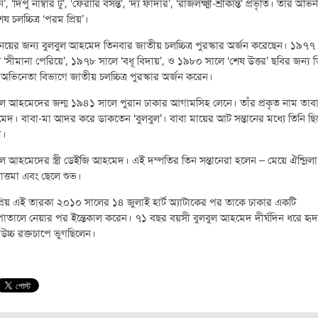
, ‘দিপু নাম্বার টু’, ‘ফেরারি বসন্ত’, ‘দ্য ফাদার’, ‘রাজলক্ষ্মী-শ্রীকান্ত’ প্রভৃতি। তার অভি
েষ চলচ্চিত্র ‘পরম প্রিয়’।
য়ের জন্য বুলবুল আহমেদ তিনবার জাতীয় চলচ্চিত্র পুরস্কার অর্জন করেছেন। ১৯৭৭
 ‘সীমানা পেরিয়ে’, ১৯৭৮ সালে ‘বধূ বিদায়’, ও ১৯৮০ সালে ‘শেষ উত্তর’ ছবির জন্য ত
ষ্ঠ অভিনেতা বিভাগে জাতীয় চলচ্চিত্র পুরস্কার অর্জন করেন।
ুল আহমেদের জন্ম ১৯৪১ সালে পুরান ঢাকার আগামসিহ লেনে। তাঁর প্রকৃত নাম তা
দ। বাবা-মা আদর করে ডাকতেন ‘বুলবুল’। বাবা মায়ের আট সন্তানের মধ্যে তিনি ছ
ম।
ুল আহমেদের স্ত্রী ডেইজি আহমেদ। এই দম্পতির তিন সন্তানেরা হলেন – মেয়ে ঐন্দ্রিল
ত্তমা এবং ছেলে শুভ।
রিয় এই তারকা ২০১০ সালের ১৪ জুলাই হার্ট অ্যাটাকের পর তাকে ঢাকার একটি
াতালে নেয়ার পর ইন্তেকাল করেন। ৭১ বছর বয়সী বুলবুল আহমেদ দীর্ঘদিন ধরে হ
উচ্চ রক্তচাপে ভুগছিলেন।