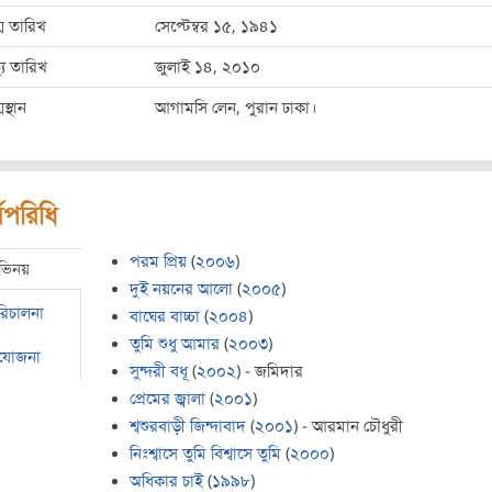
ম তারিখ
সেপ্টেম্বর ১৫, ১৯৪১
্যু তারিখ
জুলাই ১৪, ২০১০
মস্থান
আগামসি লেন, পুরান ঢাকা।
মপরিধি
পরম প্রিয়
(
২০০৬
)
ভিনয়
দুই নয়নের আলো
(
২০০৫
)
রিচালনা
বাঘের বাচ্চা
(
২০০৪
)
তুমি শুধু আমার
(
২০০৩
)
রযোজনা
সুন্দরী বধূ
(
২০০২
) - জমিদার
প্রেমের জ্বালা
(
২০০১
)
শ্বশুরবাড়ী জিন্দাবাদ
(
২০০১
) - আরমান চৌধুরী
নিঃশ্বাসে তুমি বিশ্বাসে তুমি
(
২০০০
)
অধিকার চাই
(
১৯৯৮
)