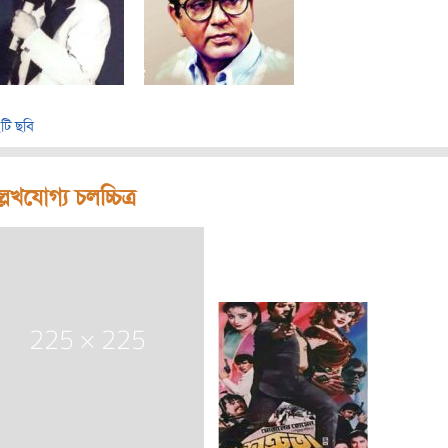
টি ছবি
লেখযোগ্য চলচ্চিত্র