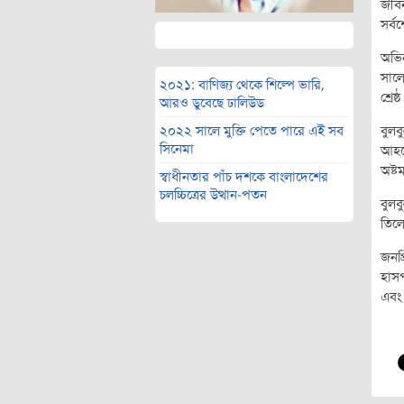
জীবন’
সর্বশ
অভিন
সালে
২০২১: বাণিজ্য থেকে শিল্পে ভারি,
শ্রে
আরও ডুবেছে ঢালিউড
২০২২ সালে মুক্তি পেতে পারে এই সব
বুলব
সিনেমা
আহমে
অষ্ট
স্বাধীনতার পাঁচ দশকে বাংলাদেশের
চলচ্চিত্রের উত্থান-পতন
বুলব
তিলো
জনপ্
হাসপ
এবং 