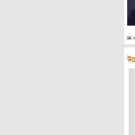
২
উল্