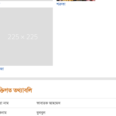
স
শত্রুতা
িজা
ক্তিগত তথ্যাবলি
রো নাম
তাবারক আহমেদ
কনাম
বুলবুল