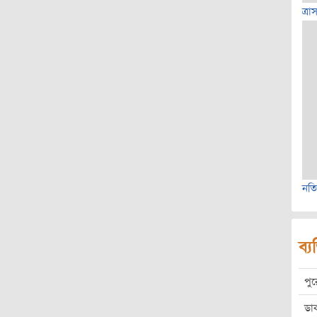
ত্রা
নত
ব্য
পু
ডা