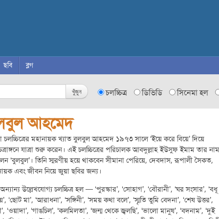
ছবি
ব্লগ
খুঁজুন
চলচ্চিত্র
ডিভিডি
সিনেমা হল
ুলবুল আহমেদ
া চলচ্চিত্রের মহানায়ক খ্যাত বুলবুল আহমেদ ১৯৭৩ সালে ‘ইয়ে করে বিয়ে’ দিয়ে
চিত্রাঙ্গনে যাত্রা শুরু করেন। এই চলচ্চিত্রের পরিচালক আবদুল্লাহ ইউসুফ ইমাম তার না
েন ‘বুলবুল’। তিনি স্মরণীয় হয়ে থাকবেন সীমানা পেরিয়ে, দেবদাস, রূপালী সৈকত,
ায়ক এবং জীবন নিয়ে জুয়া ছবির জন্য।
 অন্যান্য উল্লেখযোগ্য চলচ্চিত্র হল — ‘পুরস্কার’, ‘সোহাগ’, ‘বৌরানী’, ‘ঘর সংসার’, ‘বধূ
য়’, ‘ছোট মা’, ‘আরাধনা’, ‘সঙ্গিনী’, ‘সময় কথা বলে’, ‘স্মৃতি তুমি বেদনা’, ‘শেষ উত্তর’,
ামী’, ‘ওয়াদা’, ‘গাঙচিল’, ‘কলমিলতা’, ‘জন্ম থেকে জ্বলছি’, ‘ভালো মানুষ’, ‘বদনাম’, ‘দুই