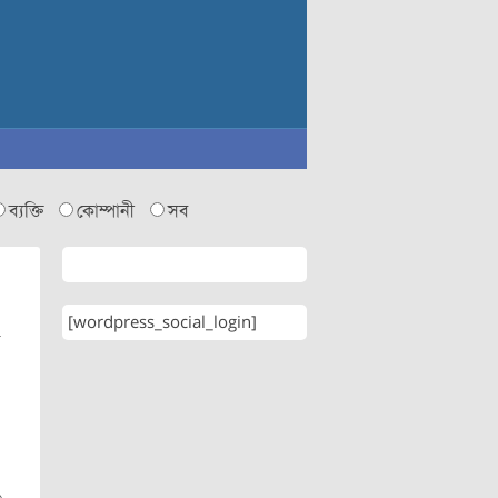
ব্যক্তি
কোম্পানী
সব
[wordpress_social_login]
ম