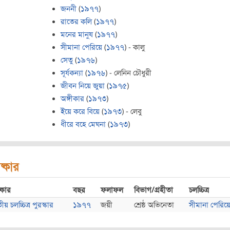
জননী
(
১৯৭৭
)
রাতের কলি
(
১৯৭৭
)
মনের মানুষ
(
১৯৭৭
)
সীমানা পেরিয়ে
(
১৯৭৭
) - কালু
সেতু
(
১৯৭৬
)
সূর্যকন্যা
(
১৯৭৬
) - লেনিন চৌধুরী
জীবন নিয়ে জুয়া
(
১৯৭৫
)
অঙ্গীকার
(
১৯৭৩
)
ইয়ে করে বিয়ে
(
১৯৭৩
) - লেবু
ধীরে বহে মেঘনা
(
১৯৭৩
)
ষ্কার
্কার
বছর
ফলাফল
বিভাগ/গ্রহীতা
চলচ্চিত্র
য় চলচ্চিত্র পুরস্কার
১৯৭৭
জয়ী
শ্রেষ্ঠ অভিনেতা
সীমানা পেরিয়