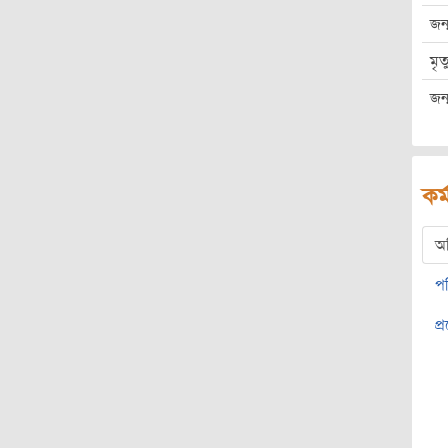
জন্
মৃত
জন্
কর্
অ
প
প্