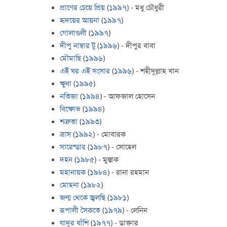
প্রাণের চেয়ে প্রিয়
(
১৯৯৭
) - মধু চৌধুরী
হৃদয়ের আয়না
(
১৯৯৭
)
গোলাগুলী
(
১৯৯৭
)
দীপু নাম্বার টু
(
১৯৯৬
) - দীপুর বাবা
মৌমাছি
(
১৯৯৬
)
এই ঘর এই সংসার
(
১৯৯৬
) - শহীদুল্লাহ খান
ক্ষুধা
(
১৯৯৫
)
নতিজা
(
১৯৯৪
) - আফজাল হোসেন
বিক্ষোভ
(
১৯৯৪
)
শত্রুতা
(
১৯৯৩
)
ত্রাস
(
১৯৯২
) - মোবারক
সারেন্ডার
(
১৯৮৭
) - সোহেল
দহন
(
১৯৮৫
) - মুস্তাক
মহানায়ক
(
১৯৮৪
) - রানা রহমান
মোহনা
(
১৯৮২
)
জন্ম থেকে জ্বলছি
(
১৯৮১
)
রূপালী সৈকতে
(
১৯৭৯
) - লেনিন
যাদুর বাঁশি
(
১৯৭৭
) - ডাক্তার