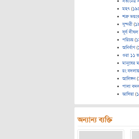
সতীনের 
মহৎ
(
১৯
শত্রু ভয়ং
সুন্দরী
(
১
সূর্য দীঘল
পরিচয়
(
১
অনির্বাণ
(
ওরা ১১ 
মানুষের 
রং বদলা
আলিঙ্গন
(
পালা বদ
আসিয়া
(
অন্যান্য ব্যক্তি