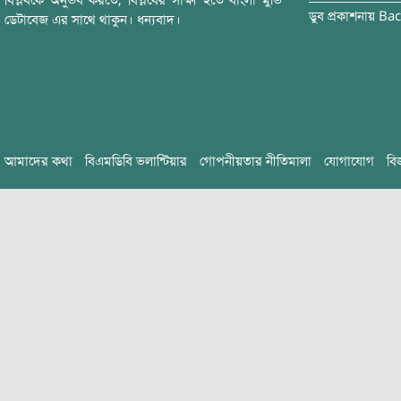
বিপ্লবকে অনুভব করতে, বিপ্লবের সাক্ষী হতে বাংলা মুভি
ডুব
প্রকাশনায়
Bac
ডেটাবেজ এর সাথে থাকুন। ধন্যবাদ।
আমাদের কথা
বিএমডিবি ভলান্টিয়ার
গোপনীয়তার নীতিমালা
যোগাযোগ
বি