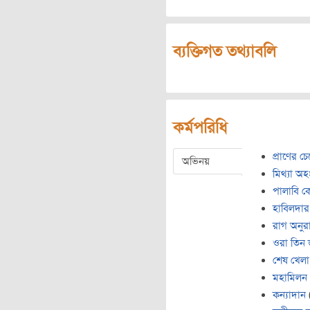
ব্যক্তিগত তথ্যাবলি
কর্মপরিধি
প্রাণের চে
অভিনয়
মিথ্যা অ
পালাবি 
হাবিলদার
রাগ অনুর
ওরা তিন
শেষ খেলা
মহামিলন
কন্যাদান