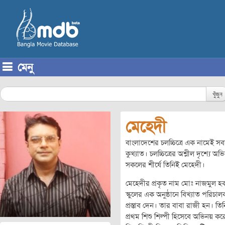
মেনু
Skip to content
খুঁজুন
মেহেদী
বাংলাদেশের চলচ্চিত্রে এক নামেই সব
কুখ্যাত। চলচ্চিত্রের অশ্লীল দৃশ্যে
সকলের শীর্ষে তিনিই মেহেদী।
মেহেদীর প্রকৃত নাম মোঃ নাজমুল হক
স্কুলের এক অনুষ্ঠানে বিখ্যাত পর
প্রস্তাব দেন। তার বাবা রাজী হন। 
প্রথম শিশু শিল্পী হিসেবে অভিনয় ক