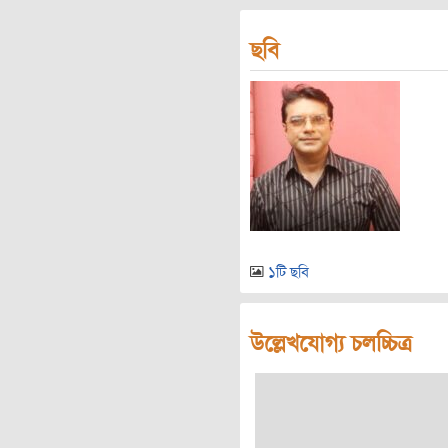
ছবি
১টি ছবি
উল্লেখযোগ্য চলচ্চিত্র