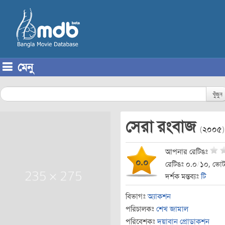
মেনু
Skip to content
খুঁজুন
সেরা রংবাজ
(
২০০৫
)
আপনার রেটিঙঃ
০.০
রেটিঙঃ ০.০
/
১০, ভোট
দর্শক মন্তব্যঃ
টি
বিভাগঃ
অ্যাকশন
পরিচালকঃ
শেখ জামাল
পরিবেশকঃ
দয়াবান প্রোডাকশন