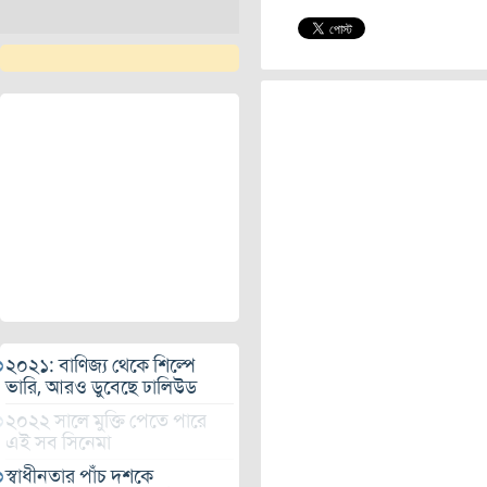
২০২১: বাণিজ্য থেকে শিল্পে
ভারি, আরও ডুবেছে ঢালিউড
২০২২ সালে মুক্তি পেতে পারে
এই সব সিনেমা
স্বাধীনতার পাঁচ দশকে