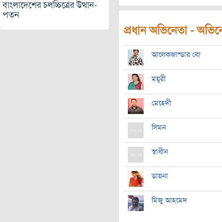
বাংলাদেশের চলচ্চিত্রের উত্থান-
পতন
প্রধান অভিনেতা - অভিনেত
আলেকজান্ডার বো
ময়ূরী
মেহেদী
সিমন
স্বাধীন
ডায়না
মিজু আহমেদ