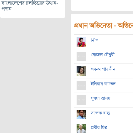
বাংলাদেশের চলচ্চিত্রের উত্থান-
পতন
প্রধান অভিনেতা - অভিনেত
দিতি
সোহেল চৌধুরী
শবনম পারভীন
ইলিয়াস জাভেদ
সুষমা আলম
সাদেক বাচ্চু
প্রবীর মিত্র