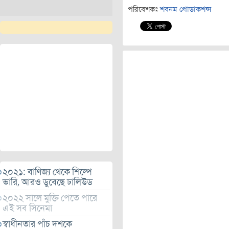
পরিবেশকঃ
শবনম প্রোডাকশন্স
২০২১: বাণিজ্য থেকে শিল্পে
ভারি, আরও ডুবেছে ঢালিউড
২০২২ সালে মুক্তি পেতে পারে
এই সব সিনেমা
স্বাধীনতার পাঁচ দশকে