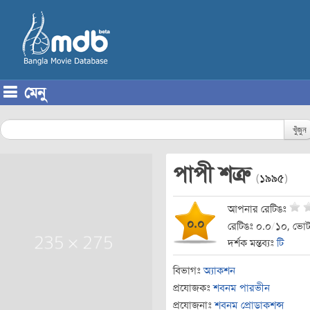
মেনু
Skip to content
খুঁজুন
পাপী শত্রু
(
১৯৯৫
)
আপনার রেটিঙঃ
০.০
রেটিঙঃ ০.০
/
১০, ভোট
দর্শক মন্তব্যঃ
টি
বিভাগঃ
অ্যাকশন
প্রযোজকঃ
শবনম পারভীন
প্রযোজনাঃ
শবনম প্রোডাকশন্স