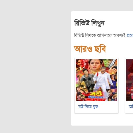
রিভিউ লিখুন
রিভিউ লিখতে আপনাকে অবশ্যই
প্র
আরও ছবি
বউ নিয়ে যুদ্ধ
অ