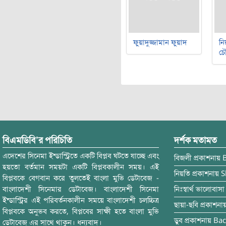
ফুয়াদুজ্জামান ফুয়াদ
নি
চৌ
বিএমডিবি’র পরিচিতি
দর্শক মতামত
এদেশের সিনেমা ইন্ডাস্ট্রিতে একটি বিপ্লব ঘটতে যাচ্ছে এবং
বিজলী
প্রকাশনায়
হয়তো বর্তমান সময়টা একটি বিপ্লবকালীন সময়। এই
নিয়তি
প্রকাশনায়
S
বিপ্লবকে বেগবান করে তুলতেই বাংলা মুভি ডেটাবেজ -
বাংলাদেশী সিনেমার ডেটাবেজ। বাংলাদেশী সিনেমা
নিঃস্বার্থ ভালোবাসা
ইন্ডাস্ট্রির এই পরিবর্তনকালীন সময়ে বাংলাদেশী চলচ্চিত্র
ছায়া-ছবি
প্রকাশনা
বিপ্লবকে অনুভব করতে, বিপ্লবের সাক্ষী হতে বাংলা মুভি
ডুব
প্রকাশনায়
Bac
ডেটাবেজ এর সাথে থাকুন। ধন্যবাদ।