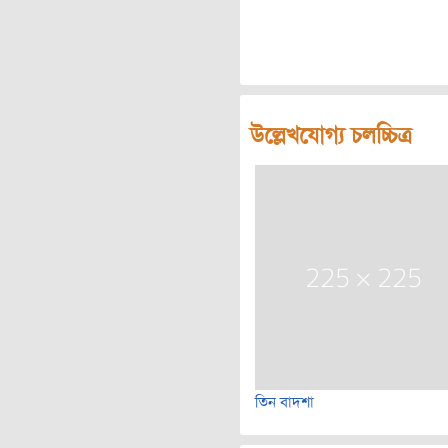
উল্লেখযোগ্য চলচ্চিত্র
তিন বাদশা