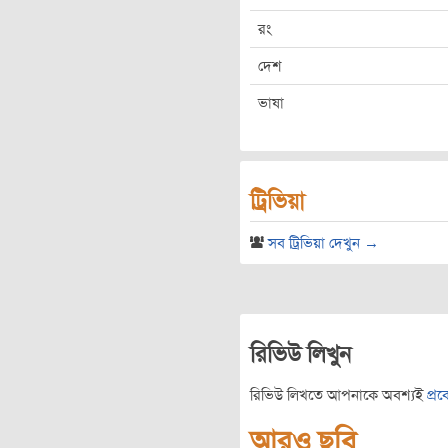
রং
দেশ
ভাষা
ট্রিভিয়া
সব ট্রিভিয়া দেখুন →
রিভিউ লিখুন
রিভিউ লিখতে আপনাকে অবশ্যই
প্র
আরও ছবি