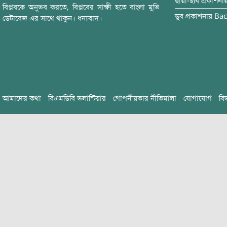
ছায়া-ছবি
প্রকাশনা
বিপ্লবকে অনুভব করতে, বিপ্লবের সাক্ষী হতে বাংলা মুভি
ডুব
প্রকাশনায়
Bac
ডেটাবেজ এর সাথে থাকুন। ধন্যবাদ।
আমাদের কথা
বিএমডিবি ভলান্টিয়ার
গোপনীয়তার নীতিমালা
যোগাযোগ
বি