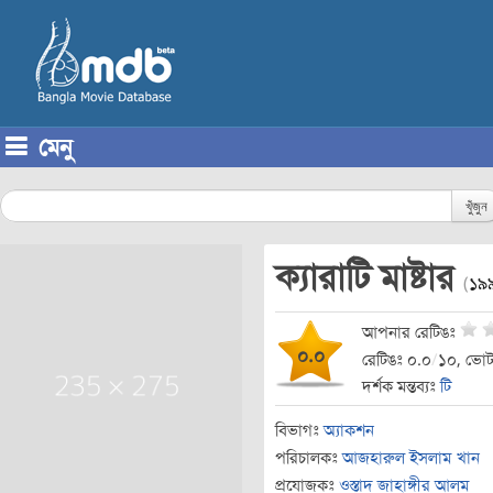
মেনু
Skip to content
খুঁজুন
ক্যারাটি মাষ্টার
(
১৯
আপনার রেটিঙঃ
০.০
রেটিঙঃ ০.০
/
১০, ভোট
দর্শক মন্তব্যঃ
টি
বিভাগঃ
অ্যাকশন
পরিচালকঃ
আজহারুল ইসলাম খান
প্রযোজকঃ
ওস্তাদ জাহাঙ্গীর আলম