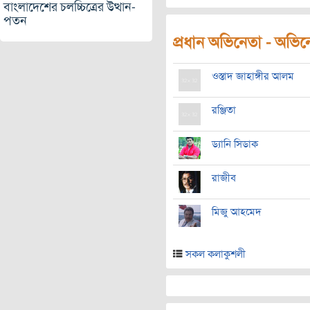
বাংলাদেশের চলচ্চিত্রের উত্থান-
পতন
প্রধান অভিনেতা - অভিনেত
ওস্তাদ জাহাঙ্গীর আলম
রঞ্জিতা
ড্যানি সিডাক
রাজীব
মিজু আহমেদ
সকল কলাকুশলী