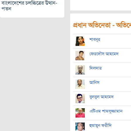
বাংলাদেশের চলচ্চিত্রের উত্থান-
পতন
প্রধান অভিনেতা - অভিনেত
শাবনূর
ফেরদৌস আহমেদ
দিলদার
আনিস
বুলবুল আহমেদ
এটিএম শামসুজ্জামান
হুমায়ূন ফরীদি