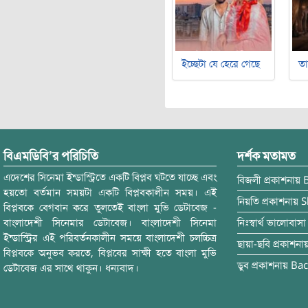
ইচ্ছেটা যে হেরে গেছে
ত
বিএমডিবি’র পরিচিতি
দর্শক মতামত
এদেশের সিনেমা ইন্ডাস্ট্রিতে একটি বিপ্লব ঘটতে যাচ্ছে এবং
বিজলী
প্রকাশনায়
হয়তো বর্তমান সময়টা একটি বিপ্লবকালীন সময়। এই
নিয়তি
প্রকাশনায়
S
বিপ্লবকে বেগবান করে তুলতেই বাংলা মুভি ডেটাবেজ -
বাংলাদেশী সিনেমার ডেটাবেজ। বাংলাদেশী সিনেমা
নিঃস্বার্থ ভালোবাসা
ইন্ডাস্ট্রির এই পরিবর্তনকালীন সময়ে বাংলাদেশী চলচ্চিত্র
ছায়া-ছবি
প্রকাশনা
বিপ্লবকে অনুভব করতে, বিপ্লবের সাক্ষী হতে বাংলা মুভি
ডুব
প্রকাশনায়
Bac
ডেটাবেজ এর সাথে থাকুন। ধন্যবাদ।