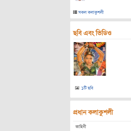
সকল কলাকুশলী
ছবি এবং ভিডিও
১টি ছবি
প্রধান কলাকুশলী
কাহিনী