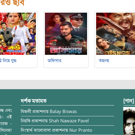
রও ছবি
 নিয়ে যুদ্ধ
অফিসার
তছনছ
দর্শক মতামত
[গান]
্ছে এবং
বিজলী
প্রকাশনায়
Balay Biswas
ময়। এই
নিয়তি
প্রকাশনায়
Shah Nawaze Pavel
াবেজ -
সিনেমা
নিঃস্বার্থ ভালোবাসা
প্রকাশনায়
Nur Pranto