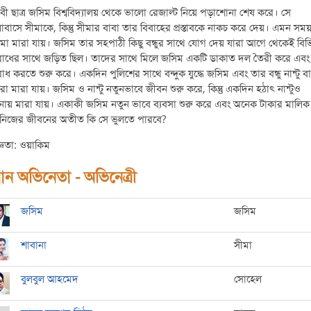
বী ছাত্র জসিম বিশ্ববিদ্যালয় থেকে ভালো রেজাল্ট নিয়ে পড়াশোনা শেষ করে। সে
বাসে সীমাকে, কিন্তু সীমার বাবা তার বিবাহের প্রস্তাবকে নাকচ করে দেয়। এমন সম
মা মারা যায়। জসিম তার সহপাঠী কিছু বন্ধুর সাথে যোগ দেয় যারা আগে থেকেই বিভিন
াধের সাথে জড়িত ছিল। তাদের সাথে মিলে জসিম একটি ডাকাত দল তৈরী করে এবং 
ধ করতে শুরু করে। একদিন পুলিশের সাথে বন্দুক যুদ্ধে জসিম এবং তার বন্ধু নান্টু ব
রা মারা যায়। জসিম ও নান্টু নতুনভাবে জীবন শুরু করে, কিন্তু একদিন হঠাৎ নান্টুও
ঘটনায় মারা যায়। একাকী জসিম নতুন ভাবে ব্যবসা শুরু করে এবং অনেক টাকার মালি
তু নিজের জীবনের অতীত কি সে ভুলতে পারবে?
্ঞতা: ওয়াকিম
ধান অভিনেতা - অভিনেত্রী
জসিম
জসিম
শাবানা
সীমা
বুলবুল আহমেদ
সোহেল