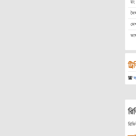
রং
দৈর
দে
ভা
ট্র
স
রি
রিভ