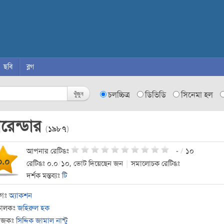
ছবি
ব্লগ
খুঁজুন
চলচ্চিত্র
ডিভিডি
সিনেমা হল
রেন্ডার
(
১৯৮৭
)
আপনার রেটিঙঃ
-
/
১০
০.০
রেটিঙঃ ০.০
/
১০, ভোট দিয়েছেন জন
|
সমালোচক রেটিঙঃ
দর্শক মন্তব্যঃ
টি
াগঃ
অ্যাকশন
চালকঃ
জহিরুল হক
যোজকঃ
সিদ্দিক জামাল নান্টু