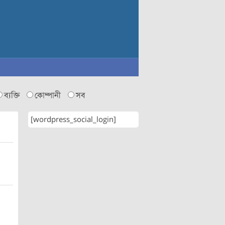
ব্যক্তি
কোম্পানী
সব
[wordpress_social_login]