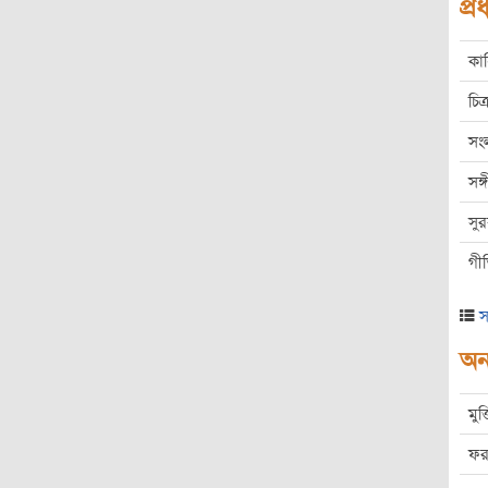
প্
কা
চিত্
সং
সঙ
সু
গী
স
অন্
মুক
ফর