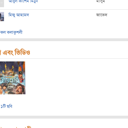
আবুল কাশেম মিঠুন
মাসুম
মিজু আহমেদ
জাভেদ
কল কলাকুশলী
ি এবং ভিডিও
১টি ছবি