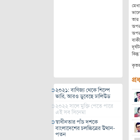
মেধা
ভালো
তার 
অপর
অপরা
বাকী
দুর্
কিন্
কৃতজ
প্র
২০২১: বাণিজ্য থেকে শিল্পে
ভারি, আরও ডুবেছে ঢালিউড
২০২২ সালে মুক্তি পেতে পারে
এই সব সিনেমা
স্বাধীনতার পাঁচ দশকে
বাংলাদেশের চলচ্চিত্রের উত্থান-
পতন