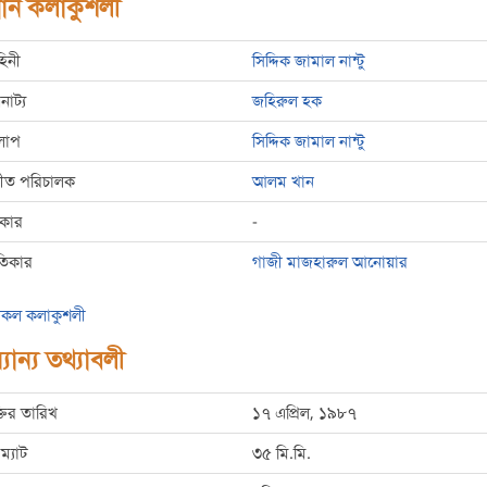
রধান কলাকুশলী
হিনী
সিদ্দিক জামাল নান্টু
রনাট্য
জহিরুল হক
লাপ
সিদ্দিক জামাল নান্টু
্গীত পরিচালক
আলম খান
রকার
-
তিকার
গাজী মাজহারুল আনোয়ার
কল কলাকুশলী
যান্য তথ্যাবলী
্তির তারিখ
১৭ এপ্রিল, ১৯৮৭
ম্যাট
৩৫ মি.মি.