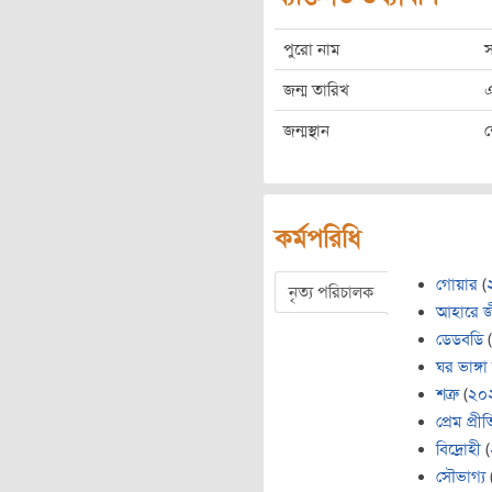
পুরো নাম
স
জন্ম তারিখ
এ
জন্মস্থান
শ
কর্মপরিধি
গোয়ার
(
নৃত্য পরিচালক
আহারে 
ডেডবডি
(
ঘর ভাঙ্গ
শত্রু
(
২০
প্রেম প্রী
বিদ্রোহী
(
সৌভাগ্য