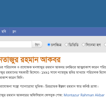
ছবি
ব্লগ
খুঁজুন
চলচ্চিত্র
ডিভিডি
সিনেমা হল
নতাজুর রহমান আকবর
চিত্র পরিচালক ও প্রযোজক মনতাজুর রহমান আকবর চলচ্চিত্রে আত্মপ্রকাশ করেন পর
ুর রহমানের সহকারী হিসেবে। ১৯৯১ সালে ন্যায়যুদ্ধ ছবির মাধ্যমে পরিচালক হিসে
প্রকাশ করেন তিনি।
প্রযোজনা সংস্থা প্যানারোমা মুভিজ। চিত্রগ্রাহক ইস্তফা রহমান তার কনিষ্ঠ ভ্রাতা।
াজুর রহমান আকবরের অফিসিয়াল ফেসবুক পেজ:
Montazur Rahman Akbar