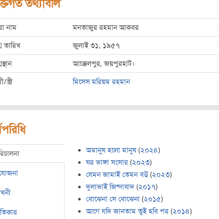
ক্তিগত তথ্যাবলি
রো নাম
মনতাজুর রহমান আকবর
ম তারিখ
জুলাই ৩১, ১৯৫৭
মস্থান
আক্কেলপুর, জয়পুরহাট।
ী/স্ত্রী
মিসেস মরিয়ম রহমান
মপরিধি
অমানুষ হলো মানুষ
(
২০২৪
)
রিচালনা
ঘর ভাঙ্গা সংসার
(
২০২৩
)
রযোজনা
যেমন জামাই তেমন বউ
(
২০২৩
)
দুলাভাই জিন্দাবাদ
(
২০১৭
)
েখনী
বোঝেনা সে বোঝেনা
(
২০১৫
)
আগে যদি জানতাম তুই হবি পর
(
২০১৪
)
ীতিকার