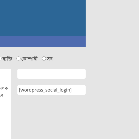
ব্যক্তি
কোম্পানী
সব
িচালক
[wordpress_social_login]
বে