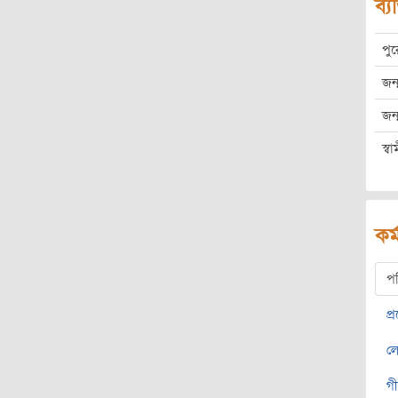
ব্য
পু
জন্
জন্
স্বাম
কর্
প
প্
ল
গ