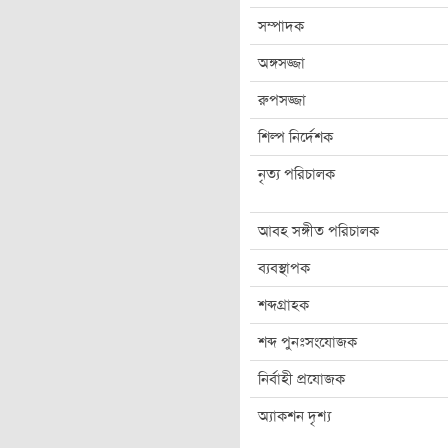
সম্পাদক
অঙ্গসজ্জা
রুপসজ্জা
শিল্প নির্দেশক
নৃত্য পরিচালক
আবহ সঙ্গীত পরিচালক
ব্যবস্থাপক
শব্দগ্রাহক
শব্দ পুনঃসংযোজক
নির্বাহী প্রযোজক
অ্যাকশন দৃশ্য