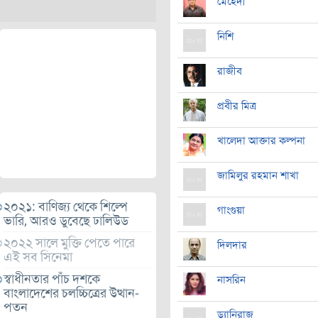
মেহেদী
নিশি
রাজীব
প্রবীর মিত্র
খালেদা আক্তার কল্পনা
জামিলুর রহমান শাখা
২০২১: বাণিজ্য থেকে শিল্পে
গাংগুয়া
ভারি, আরও ডুবেছে ঢালিউড
২০২২ সালে মুক্তি পেতে পারে
দিলদার
এই সব সিনেমা
স্বাধীনতার পাঁচ দশকে
নাসরিন
বাংলাদেশের চলচ্চিত্রের উত্থান-
পতন
ড্যানিরাজ