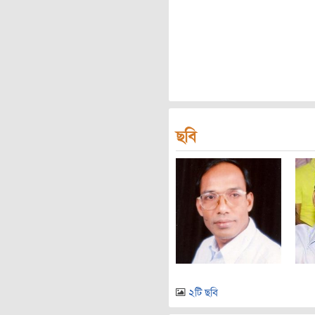
ছবি
২টি ছবি