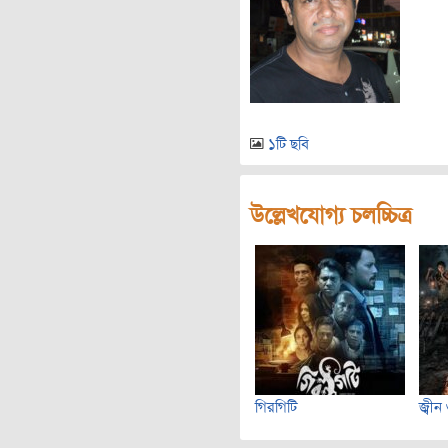
১টি ছবি
উল্লেখযোগ্য চলচ্চিত্র
গিরগিটি
জ্বীন