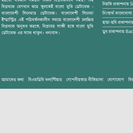
হয়তো বর্তমান সময়টা একটি বিপ্লবকালীন সময়। এই
নিয়তি
প্রকাশনায়
S
বিপ্লবকে বেগবান করে তুলতেই বাংলা মুভি ডেটাবেজ -
বাংলাদেশী সিনেমার ডেটাবেজ। বাংলাদেশী সিনেমা
নিঃস্বার্থ ভালোবাসা
ইন্ডাস্ট্রির এই পরিবর্তনকালীন সময়ে বাংলাদেশী চলচ্চিত্র
ছায়া-ছবি
প্রকাশনা
বিপ্লবকে অনুভব করতে, বিপ্লবের সাক্ষী হতে বাংলা মুভি
ডুব
প্রকাশনায়
Bac
ডেটাবেজ এর সাথে থাকুন। ধন্যবাদ।
আমাদের কথা
বিএমডিবি ভলান্টিয়ার
গোপনীয়তার নীতিমালা
যোগাযোগ
বি