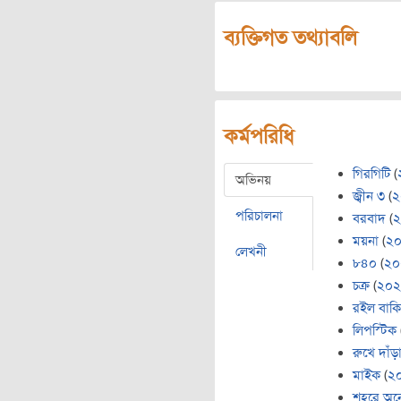
ব্যক্তিগত তথ্যাবলি
কর্মপরিধি
গিরগিটি
(
অভিনয়
জ্বীন ৩
(
২
পরিচালনা
বরবাদ
(
২
ময়না
(
২
লেখনী
৮৪০
(
২০
চক্র
(
২০২
রইল বাক
লিপস্টিক
রুখে দাঁড়
মাইক
(
২
শহরে অন