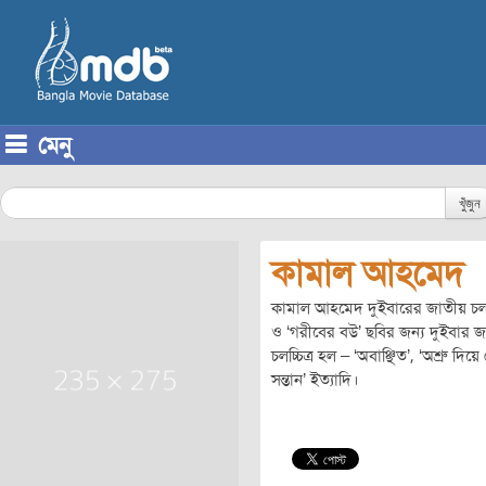
মেনু
Skip to content
খুঁজুন
কামাল আহমেদ
কামাল আহমেদ দুইবারের জাতীয় চলচ্চিত
ও ‘গরীবের বউ’ ছবির জন্য দুইবার জা
চলচ্চিত্র হল – ‘অবাঞ্ছিত’, ‘অশ্রু দিয়
সন্তান’ ইত্যাদি।