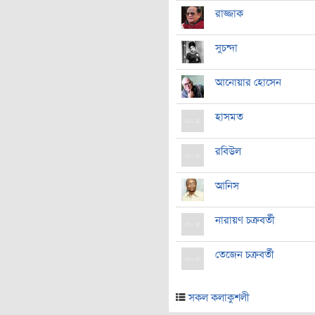
রাজ্জাক
সুচন্দা
আনোয়ার হোসেন
হাসমত
রবিউল
আনিস
নারায়ণ চক্রবর্তী
তেজেন চক্রবর্তী
সকল কলাকুশলী