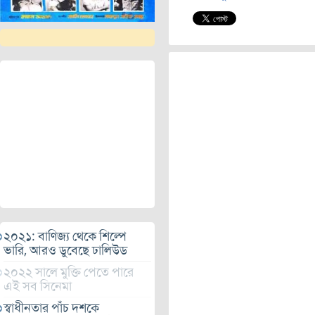
২০২১: বাণিজ্য থেকে শিল্পে
ভারি, আরও ডুবেছে ঢালিউড
২০২২ সালে মুক্তি পেতে পারে
এই সব সিনেমা
স্বাধীনতার পাঁচ দশকে