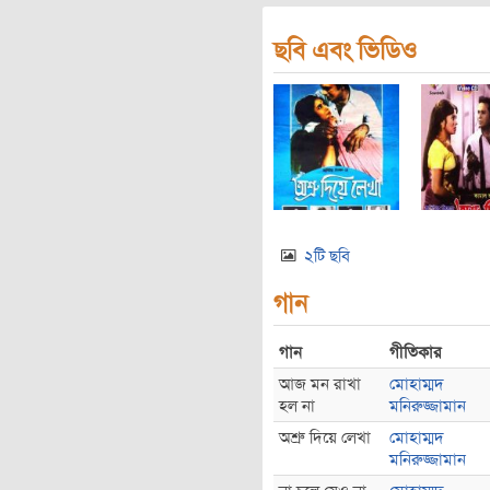
ছবি এবং ভিডিও
২টি ছবি
গান
গান
গীতিকার
আজ মন রাখা
মোহাম্মদ
হল না
মনিরুজ্জামান
অশ্রু দিয়ে লেখা
মোহাম্মদ
মনিরুজ্জামান