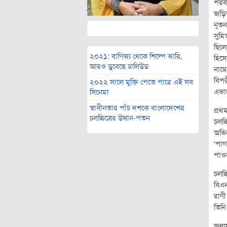
পরবর
জড়িত
নূতন
সুমি
ছিলে
২০২১: বাণিজ্য থেকে শিল্পে ভারি,
হিসে
আরও ডুবেছে ঢালিউড
নামে
বিপ
২০২২ সালে মুক্তি পেতে পারে এই সব
এভাব
সিনেমা
স্বাধীনতার পাঁচ দশকে বাংলাদেশের
প্রথ
চলচ্চিত্রের উত্থান-পতন
চলচ্
অভিন
‘পাগ
পাওন
চলচ্
বিএন
রাণী
তিনি
জন্ম