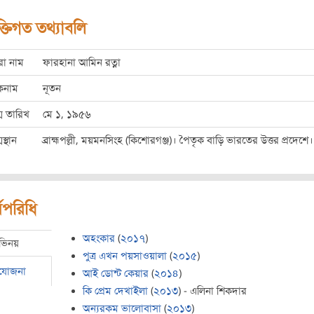
ক্তিগত তথ্যাবলি
রো নাম
ফারহানা আমিন রত্না
কনাম
নূতন
ম তারিখ
মে ১, ১৯৫৬
মস্থান
ব্রাহ্মপল্লী, ময়মনসিংহ (কিশোরগঞ্জ)। পৈতৃক বাড়ি ভারতের উত্তর প্রদেশে।
মপরিধি
অহংকার
(
২০১৭
)
ভিনয়
পুত্র এখন পয়সাওয়ালা
(
২০১৫
)
রযোজনা
আই ডোন্ট কেয়ার
(
২০১৪
)
কি প্রেম দেখাইলা
(
২০১৩
) - এলিনা শিকদার
অন্যরকম ভালোবাসা
(
২০১৩
)