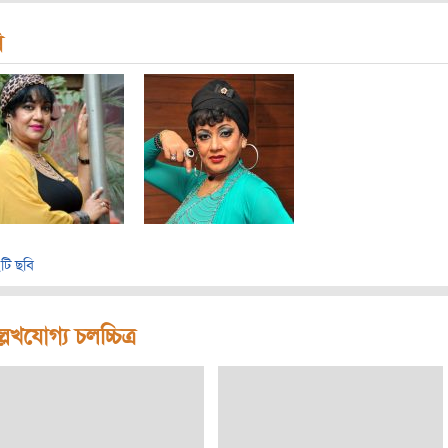
ি
টি ছবি
লেখযোগ্য চলচ্চিত্র