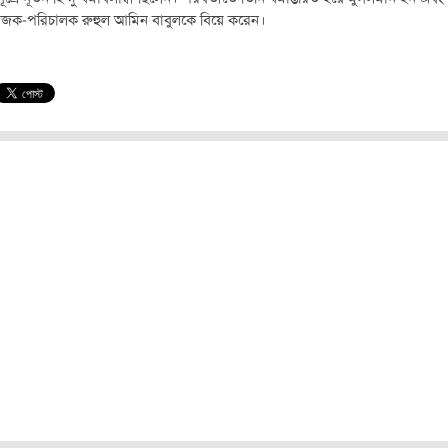
োজক-পরিচালক রুহুল আমিন বাবুলকে বিয়ে করেন।