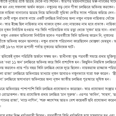
্তীতে নৃত্যের প্রতি আগ্রহ থেকে নাচ শিখেন। তারপর ময়মনসিংহের মঞ্চ নাটকের সাথ
 হন এবং সফলতা অর্জন করেন। নতুনের বড় বোন গীতা চলচ্চিত্রে অভিনয় করতেন। 
কে নায়িকা বানানোর আগ্রহ নিয়ে অভিনেত্রী সুমিতা দেবীর সাথে পরিচয় করিয়ে দেন।
তা দেবী নতুন প্রভাত নামে একটি চলচ্চিত্র নির্মানের জন্য নতুন নায়ক নায়িকার খোঁজে
ন। তার ইচ্ছে ছিল নায়িকার নাম থাকবে নূতন এবং নায়কের নাম হবে প্রভাত। নায়িকা
বে নূতন নির্বাচিত হওয়ার পর তিনি পারিবারিক নাম রত্না থেকে ‘নূতন’ হয়ে যান। প্রভ
 নতুন একজন অভিনেতা নির্বাচিত হলেও পরবর্তীতে তিনি অভিনয় করেন নি, নূতনের
রীতে অভিনয় করেন আনসার। নতুন প্রভাত পরিচালনা করেছিলেন মোস্তফা মেহমুদ।
েই ১৯৭০ সালে রূপালী পর্দায় নূতনের অভিষেক ঘটে।
ম ছবিতেই নূতন পরিচিতি অর্জনে সক্ষম হন। স্বাধীনতা যুদ্ধ পরবর্তী সময়ে প্রথম মুক্তিযুদ
চিত্র ‘ওরা ১১ জন’ চলচ্চিত্রে অভিনয় করে তিনি প্রশংসিত হন। কিছুদিন নিয়মিত চলচ্চিত্র
য় করলেও প্রায় পাঁচ বছর তিনি চলচ্চিত্র থেকে দূরে ছিলেন। নায়করাজ রাজ্জাক পরিচ
লা রাজা’ চলচ্চিত্রে অভিনয়ের মাধ্যমে নূতন আবারও নতুনভাবে যাত্রা শুরু করেন। ‘স্ত্র
া’ চলচ্চিত্রে অসাধারণ অভিনয়ের জন্য নূতন জাতীয় চলচ্চিত্র পুরস্কারে ভূষিত হন।
চিত্রে অভিনয়ের পাশাপাশি তিনি চলচ্চিত্র প্রযোজনাও করেছেন। তার প্রযোজনা সংস্থার 
 প্রোডাকশন। তার প্রযোজিত প্রথম চলচ্চিত্র ‘চান সুরুজ’। এরপর ‘কাবিন’, ‘সাহস’, ‘র
 গানের রাজা’, ‘নাচে নাগিন’, ‘শত্রু ধ্বংস’সহ আরও বেশ কয়েকটি ছবি প্রযোজনা করেন
।
সূত্রে নূতন হিন্দু ধর্মাবলাম্বী ছিলেন। পরবর্তীতে তিনি ধর্মান্তরিত হয়ে মুসলমান হন এবং