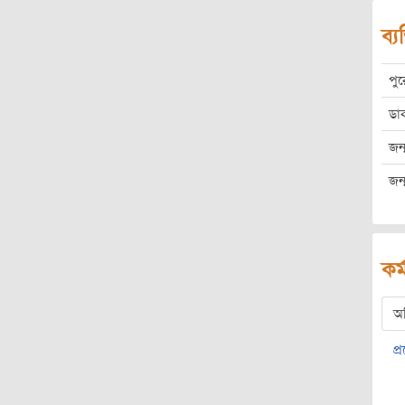
ব্য
পু
ডা
জন্
জন্
কর্
অ
প্