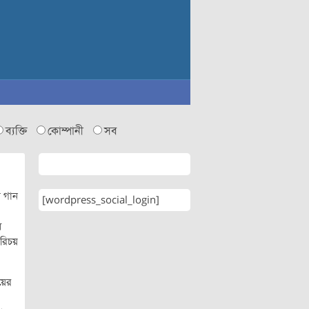
ব্যক্তি
কোম্পানী
সব
ে গান
[wordpress_social_login]
ে
পরিচয়
য়ের