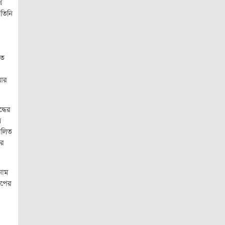
ে
তিনি
াত
 আর
্ধের
ে
ালিত
ীর
নাম
ূপের