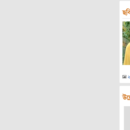
ছব
২
উল্