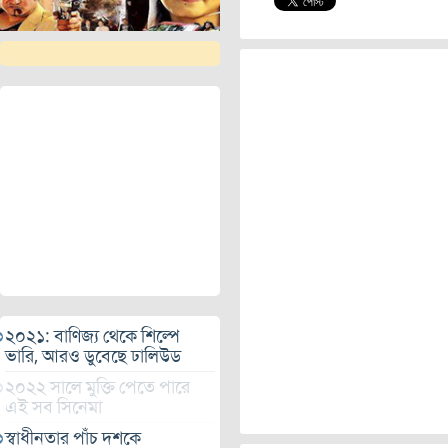
২০২১: বাণিজ্য থেকে শিল্পে
ভারি, আরও ডুবেছে ঢালিউড
২০২২ সালে মুক্তি পেতে পারে
এই সব সিনেমা
স্বাধীনতার পাঁচ দশকে