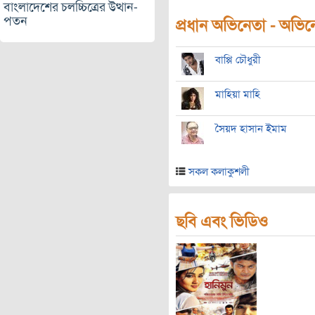
বাংলাদেশের চলচ্চিত্রের উত্থান-
পতন
প্রধান অভিনেতা - অভিনেত
বাপ্পি চৌধুরী
মাহিয়া মাহি
সৈয়দ হাসান ইমাম
সকল কলাকুশলী
ছবি এবং ভিডিও