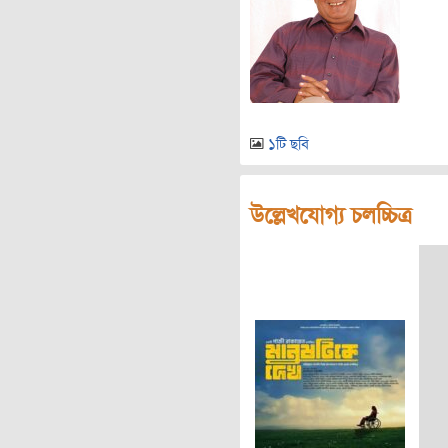
১টি ছবি
উল্লেখযোগ্য চলচ্চিত্র