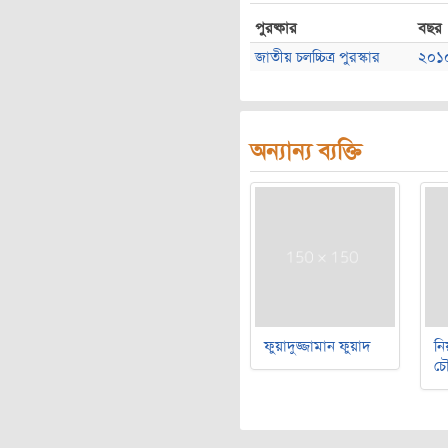
পুরষ্কার
বছর
জাতীয় চলচ্চিত্র পুরস্কার
২০১
অন্যান্য ব্যক্তি
ফুয়াদুজ্জামান ফুয়াদ
নি
চৌ