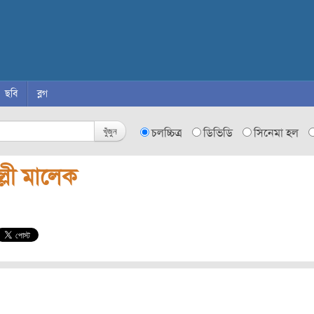
ছবি
ব্লগ
খুঁজুন
চলচ্চিত্র
ডিভিডি
সিনেমা হল
্লী মালেক