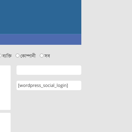
ব্যক্তি
কোম্পানী
সব
[wordpress_social_login]