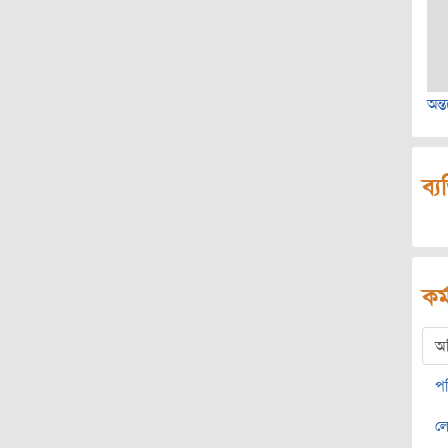
অন্
ব্য
কর্
অ
প
ল