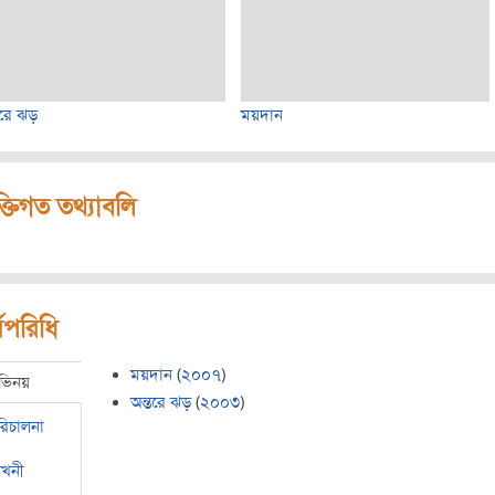
তরে ঝড়
ময়দান
ক্তিগত তথ্যাবলি
মপরিধি
ময়দান
(
২০০৭
)
ভিনয়
অন্তরে ঝড়
(
২০০৩
)
রিচালনা
েখনী