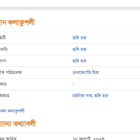
রধান কলাকুশলী
হিনী
হৃদি হক
রনাট্য
হৃদি হক
লাপ
হৃদি হক
্গীত পরিচালক
দেবজ্যোতি মিশ্র
রকার
-
তিকার
চয়নিকা দত্ত
,
হৃদি হক
কল কলাকুশলী
যান্য তথ্যাবলী
্তির তারিখ
১৮ আগস্ট, ২০২৩