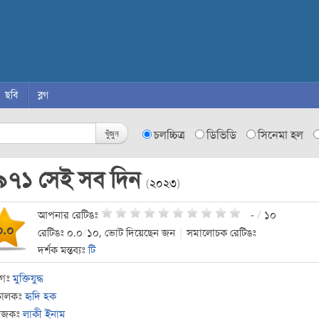
ছবি
ব্লগ
খুঁজুন
চলচ্চিত্র
ডিভিডি
সিনেমা হল
৯৭১ সেই সব দিন
(
২০২৩
)
আপনার রেটিঙঃ
-
/
১০
০.০
রেটিঙঃ ০.০
/
১০, ভোট দিয়েছেন জন
|
সমালোচক রেটিঙঃ
দর্শক মন্তব্যঃ
টি
াগঃ
মুক্তিযুদ্ধ
চালকঃ
হৃদি হক
যোজকঃ
লাকী ইনাম