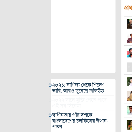
প্র
২০২১: বাণিজ্য থেকে শিল্পে
ভারি, আরও ডুবেছে ঢালিউড
২০২২ সালে মুক্তি পেতে পারে
এই সব সিনেমা
স্বাধীনতার পাঁচ দশকে
বাংলাদেশের চলচ্চিত্রের উত্থান-
পতন