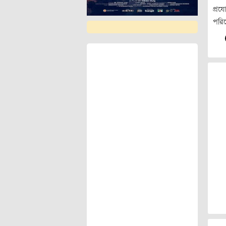
প্রয
পরি