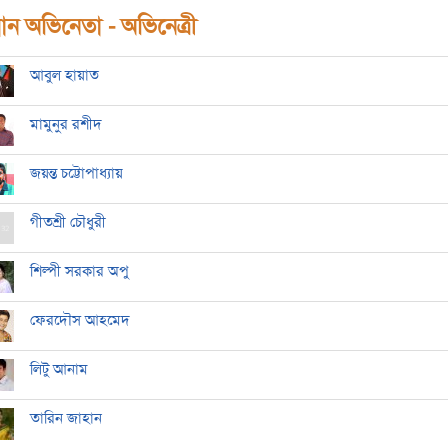
ধান অভিনেতা - অভিনেত্রী
আবুল হায়াত
মামুনুর রশীদ
জয়ন্ত চট্টোপাধ্যায়
গীতশ্রী চৌধুরী
শিল্পী সরকার অপু
ফেরদৌস আহমেদ
লিটু আনাম
তারিন জাহান