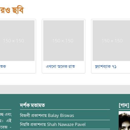
রও ছবি
াতক
এখনো অনেক রাত
ফ্ল্যাশব্যাক ৭১
দর্শক মতামত
[গান]
্ছে এবং
বিজলী
প্রকাশনায়
Balay Biswas
ময়। এই
নিয়তি
প্রকাশনায়
Shah Nawaze Pavel
াবেজ -