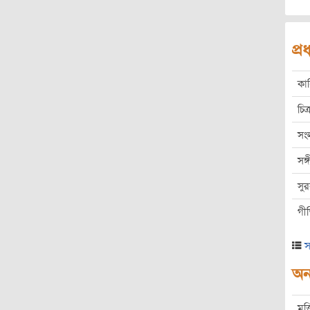
প্
কা
চিত্
সং
সঙ
সু
গী
স
অন্
মুক