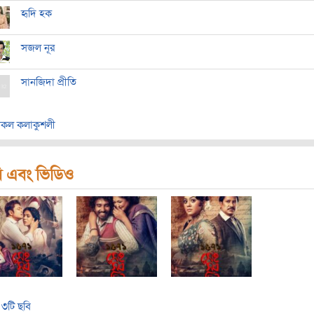
হৃদি হক
সজল নূর
সানজিদা প্রীতি
কল কলাকুশলী
ি এবং ভিডিও
৩টি ছবি