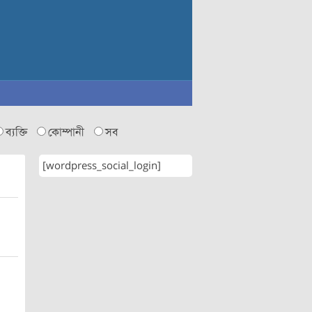
ব্যক্তি
কোম্পানী
সব
[wordpress_social_login]