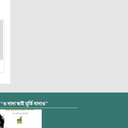
 “ও দাদা ভাই মূর্তি বানাও”