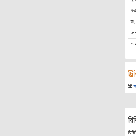
ফর
রং
দে
ভা
ট্র
স
রি
রিভ