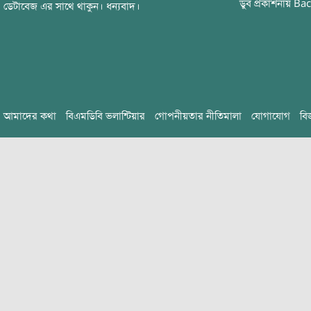
ডুব
প্রকাশনায়
Bac
ডেটাবেজ এর সাথে থাকুন। ধন্যবাদ।
আমাদের কথা
বিএমডিবি ভলান্টিয়ার
গোপনীয়তার নীতিমালা
যোগাযোগ
বি