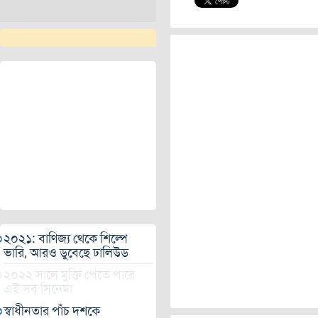
২০২১: বাণিজ্য থেকে শিল্পে
ভারি, আরও ডুবেছে ঢালিউড
২০২২ সালে মুক্তি পেতে পারে
এই সব সিনেমা
স্বাধীনতার পাঁচ দশকে