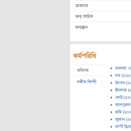
ডাকনাম
জন্ম তারিখ
জন্মস্থান
কর্মপরিধি
বনলতা এক্
অভিনয়
দম
(
২০২
সঙ্গীত শিল্পী
উৎসব
(
২
ইনসাফ
(
ফেউ
(
২০
কালপুরুষ
রুমি
(
২০
তুফান
(
২
লাস্ট ডি