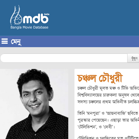
মেনু
Skip to content
খুঁজুন
চঞ্চল চৌধুরী
চঞ্চল চৌধুরী মূলত মঞ্চ ও টিভি অভি
বিশ্ববিদ্যালয়ের চারুকলা অনুষদ থ
সদস্য চঞ্চলের প্রথম অভিনীত চলচ্চিত
তিনি ‘মনপুরা’ ও ‘আয়নাবাজি’ ছবিতে
পুরস্কার পেয়েছেন। এছাড়া তার অভিনী
‘টেলিভিশন’, ও ‘দেবী’।
টেলিভিশন ও চলচ্চিত্রের মত ওটিটিতে