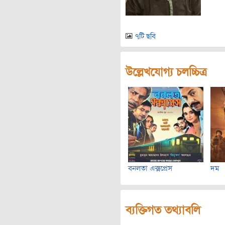
৭টি ছবি
উল্লেখযোগ্য চলচ্চিত্র
বনলতা এক্সপ্রেস
দম
ব্যক্তিগত তথ্যাবলি