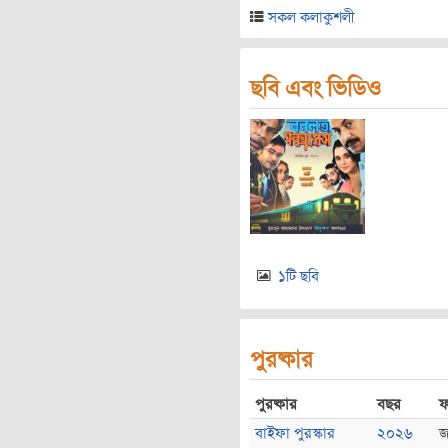
সকল কলাকুশলী
ছবি এবং ভিডিও
১টি ছবি
পুরষ্কার
পুরষ্কার
বছর
ফ
বাইফা পুরস্কার
২০২৬
জ