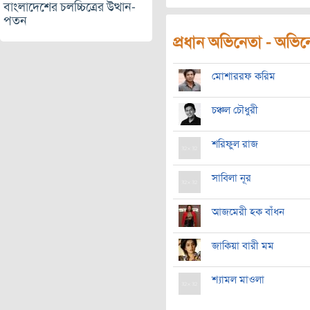
বাংলাদেশের চলচ্চিত্রের উত্থান-
পতন
প্রধান অভিনেতা - অভিনেত
মোশাররফ করিম
চঞ্চল চৌধুরী
শরিফুল রাজ
সাবিলা নূর
আজমেরী হক বাঁধন
জাকিয়া বারী মম
শ্যামল মাওলা