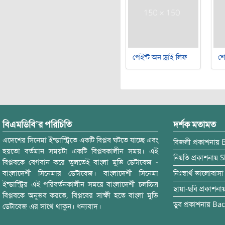
পেইন্ট অন ড্রাই লিফ
শ
বিএমডিবি’র পরিচিতি
দর্শক মতামত
এদেশের সিনেমা ইন্ডাস্ট্রিতে একটি বিপ্লব ঘটতে যাচ্ছে এবং
বিজলী
প্রকাশনায়
হয়তো বর্তমান সময়টা একটি বিপ্লবকালীন সময়। এই
নিয়তি
প্রকাশনায়
S
বিপ্লবকে বেগবান করে তুলতেই বাংলা মুভি ডেটাবেজ -
বাংলাদেশী সিনেমার ডেটাবেজ। বাংলাদেশী সিনেমা
নিঃস্বার্থ ভালোবাসা
ইন্ডাস্ট্রির এই পরিবর্তনকালীন সময়ে বাংলাদেশী চলচ্চিত্র
ছায়া-ছবি
প্রকাশনা
বিপ্লবকে অনুভব করতে, বিপ্লবের সাক্ষী হতে বাংলা মুভি
ডুব
প্রকাশনায়
Bac
ডেটাবেজ এর সাথে থাকুন। ধন্যবাদ।