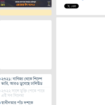
২০২১: বাণিজ্য থেকে শিল্পে
ভারি, আরও ডুবেছে ঢালিউড
২০২২ সালে মুক্তি পেতে পারে
এই সব সিনেমা
স্বাধীনতার পাঁচ দশকে