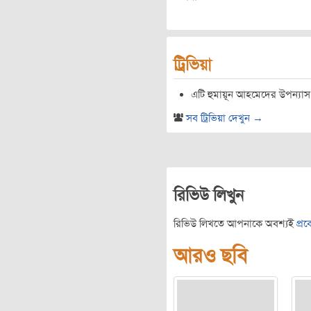
ট্রিভিয়া
এটি হুমায়ূন আহমেদের উপন্যাস ‘ক
সব ট্রিভিয়া দেখুন →
রিভিউ লিখুন
রিভিউ লিখতে আপনাকে অবশ্যই
প্র
আরও ছবি