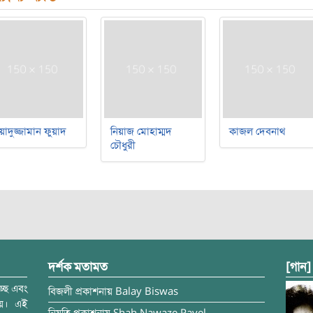
য়াদুজ্জামান ফুয়াদ
নিয়াজ মোহাম্মদ
কাজল দেবনাথ
চৌধুরী
দর্শক মতামত
[গান]
্ছে এবং
বিজলী
প্রকাশনায়
Balay Biswas
ময়। এই