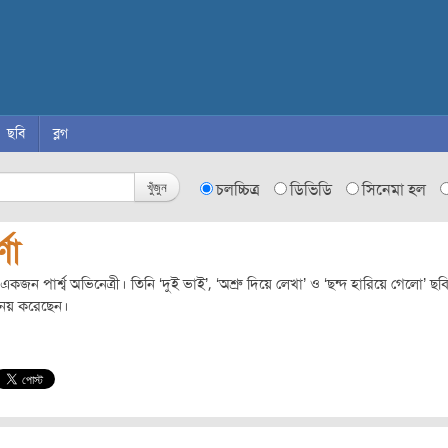
ছবি
ব্লগ
খুঁজুন
চলচ্চিত্র
ডিভিডি
সিনেমা হল
্ণা
া একজন পার্শ্ব অভিনেত্রী। তিনি ‘দুই ভাই’, ‘অশ্রু দিয়ে লেখা’ ও ‘ছন্দ হারিয়ে গেলো’ ছব
নয় করেছেন।