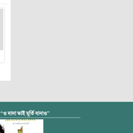
 “ও দাদা ভাই মূর্তি বানাও”