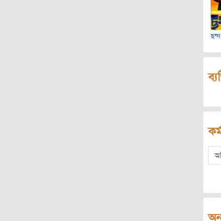
ছন্
ব্য
কর্
অ
অন্