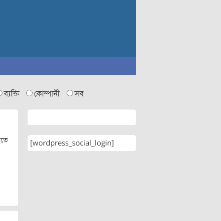
ব্যক্তি
কোম্পানী
সব
িতে
[wordpress_social_login]