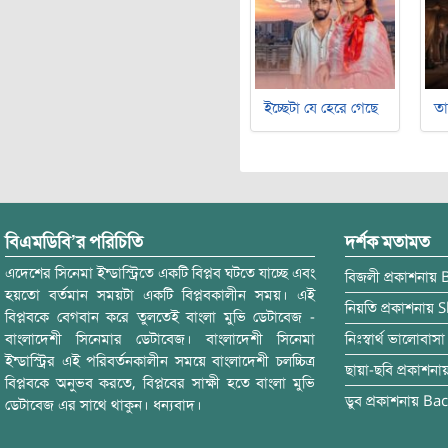
ইচ্ছেটা যে হেরে গেছে
ত
বিএমডিবি’র পরিচিতি
দর্শক মতামত
এদেশের সিনেমা ইন্ডাস্ট্রিতে একটি বিপ্লব ঘটতে যাচ্ছে এবং
বিজলী
প্রকাশনায়
হয়তো বর্তমান সময়টা একটি বিপ্লবকালীন সময়। এই
নিয়তি
প্রকাশনায়
S
বিপ্লবকে বেগবান করে তুলতেই বাংলা মুভি ডেটাবেজ -
বাংলাদেশী সিনেমার ডেটাবেজ। বাংলাদেশী সিনেমা
নিঃস্বার্থ ভালোবাসা
ইন্ডাস্ট্রির এই পরিবর্তনকালীন সময়ে বাংলাদেশী চলচ্চিত্র
ছায়া-ছবি
প্রকাশনা
বিপ্লবকে অনুভব করতে, বিপ্লবের সাক্ষী হতে বাংলা মুভি
ডুব
প্রকাশনায়
Bac
ডেটাবেজ এর সাথে থাকুন। ধন্যবাদ।