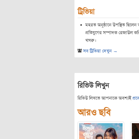
ট্রিভিয়া
মহরত অনুষ্ঠানে উপস্থিত ছিলেন ভূ
প্রতিযুগের সম্পাদক রেজাউল কর
খসরু।
সব ট্রিভিয়া দেখুন →
রিভিউ লিখুন
রিভিউ লিখতে আপনাকে অবশ্যই
প্র
আরও ছবি