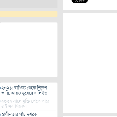
২০২১: বাণিজ্য থেকে শিল্পে
ভারি, আরও ডুবেছে ঢালিউড
২০২২ সালে মুক্তি পেতে পারে
এই সব সিনেমা
স্বাধীনতার পাঁচ দশকে