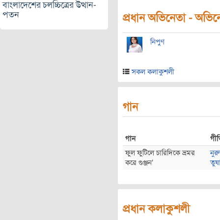
বাংলাদেশের চলচ্চিত্রের উত্থান-
পতন
প্রধান অভিনেতা - অভিনেত
নিপুণ
সকল কলাকুশলী
গান
গান
গী
ফুল ফুটিলে চারিদিকে ভ্রমর
নুর
করে গুঞ্জন'
তুষ
প্রধান কলাকুশলী