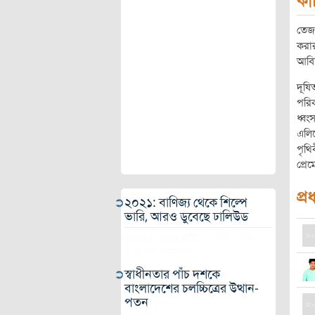
কা
তেজস
করার
আবিস
দূষি
পরিক
ধ্বং
এলিয
পৃথি
প্রে
প্র
২০২১: বাণিজ্য থেকে শিল্পে
ভারি, আরও ডুবেছে ঢালিউড
২০২২ সালে মুক্তি পেতে পারে
এই সব সিনেমা
স্বাধীনতার পাঁচ দশকে
বাংলাদেশের চলচ্চিত্রের উত্থান-
পতন