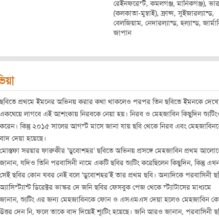
রেইনফরেস্ট, কমলগঞ্জ, মানিকগঞ্জ), ভা
(কলকাতা-মুম্বাই), ফ্রান্স, সুইজারল্যান্ড,
বেলজিয়াম, নেদারল্যান্ড, হল্যান্ড, জার্মান
জাপান
িভিয়া
ছবিতে প্রথমে ইমনের অভিনয় করার কথা থাকলেও পরপর তিন ছবিতে ইমনকে দেখে
একঘেয়ে লাগবে এই আশংকায় নিরবকে নেয়া হয়। নিরব ও মেহজাবিন কিছুদিন শ্যুটিং
করেন। কিন্তু ২০১৫ সালের আগস্ট মাসে জানা যায় ছবি থেকে নিরব এবং মেহজাবিন
বাদ দেয়া হয়েছে।
মোস্তফা সরয়ার ফারুকীর 'ডুবোশহর' ছবিতে অভিনয় প্রসঙ্গে মেহজাবিন প্রথম আলো
জানান, যদিও তিনি পরবাসিনী নামে একটি ছবির শ্যুটিং করেছিলেন কিছুদিন, কিন্তু এখ
সেই ছবির কোন খবর নেই বলে ‘ডুবোশহর’ই তার প্রথম ছবি। অন্যদিকে পরবাসিনী ছ
অ্যাসিস্ট্যান্ট ডিরেক্টর ভাস্কর দে জনি ছবির ফেসবুক পেজ থেকে স্ট্যাটাসের মাধ্যমে
জানান, শ্যুটিং এর জন্য মেহজাবিনকে ফোন ও এসএমএস দেয়া হলেও মেহজাবিন ক
উত্তর দেন নি, ফলে তাকে বাদ দিয়েই শ্যূটিং হয়েছে। জনি আরও জানান, পরবাসিনী ছ