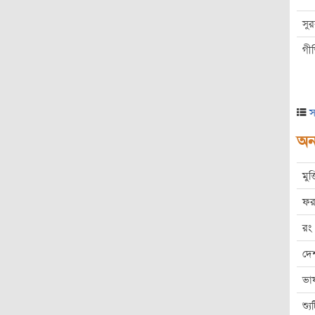
সু
গী
স
অন্
মুক
ফর
রং
দে
ভা
শ্য