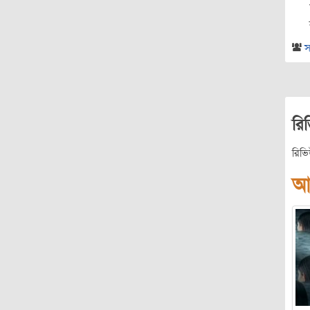
স
রি
রিভ
আ