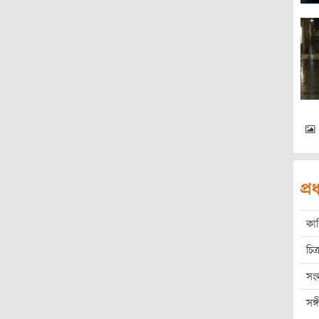
প্
কা
চিত্
সং
সঙ