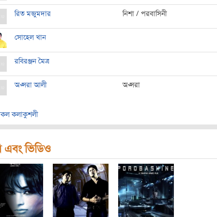
রিত মজুমদার
নিশা / পরবাসিনী
সোহেল খান
রবিরঞ্জন মৈত্র
অপ্সরা আলী
অপ্সরা
কল কলাকুশলী
ি এবং ভিডিও