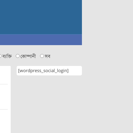
ব্যক্তি
কোম্পানী
সব
[wordpress_social_login]