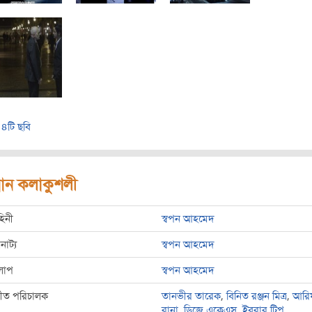
৪টি ছবি
রধান কলাকুশলী
হিনী
স্বপন আহমেদ
রনাট্য
স্বপন আহমেদ
লাপ
স্বপন আহমেদ
্গীত পরিচালক
তানভীর তারেক
,
বিনিত রঞ্জন মিত্র
,
আরি
রানা
,
ডিজে একেএস
,
ইবরার টিপু