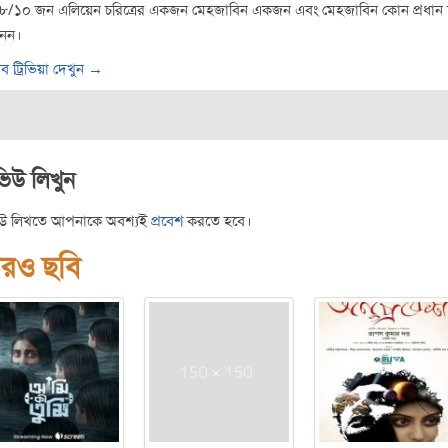
৮/১০ জন এলিয়েন চরিত্রের একজন মেহজাবিন একজন এবং মেহজাবিন কোন প্রধান চ
নন।
ব ট্রিভিয়া দেখুন →
ভিউ লিখুন
িউ লিখতে আপনাকে অবশ্যই
প্রবেশ
করতে হবে।
রও ছবি