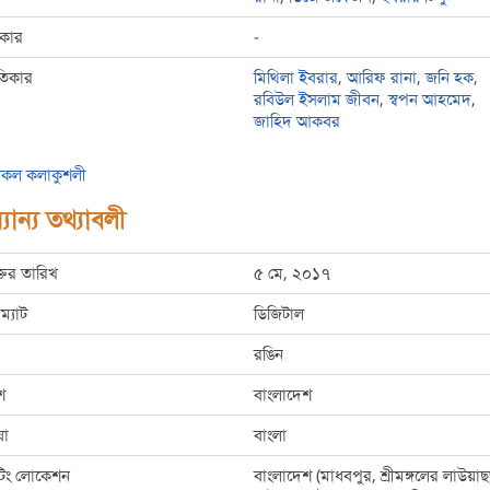
রকার
-
তিকার
মিথিলা ইবরার
,
আরিফ রানা
,
জনি হক
,
রবিউল ইসলাম জীবন
,
স্বপন আহমেদ
,
জাহিদ আকবর
কল কলাকুশলী
যান্য তথ্যাবলী
্তির তারিখ
৫ মে, ২০১৭
ম্যাট
ডিজিটাল
রঙিন
শ
বাংলাদেশ
ষা
বাংলা
ুটিং লোকেশন
বাংলাদেশ (মাধবপুর, শ্রীমঙ্গলের লাউয়াছড