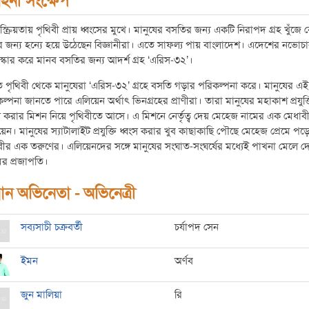
হিনী সংক্ষেপ
্ক্রিয়তায় পৃথিবী প্রায় ধ্বংসের মুখে। মানুষের বসতির জন্য একটি নিরাপদ গ্রহ খুঁজে 
 জন্য হন্যে হয়ে উঠেছেন বিজ্ঞানীরা। এতে সাফল্য পায় বাংলাদেশ। এদেশের নভোচা
্কার করে মানব বসতির জন্য আদর্শ গ্রহ ‘এরিস-৩২’।
ত পৃথিবী থেকে মানুষেরা ‘এরিস-৩২’ গ্রহে বসতি গড়ার পরিকল্পনা করে। মানুষের এই
ল্পনা জানতে পারে এলিয়েন অর্থাৎ ভিনগ্রহের প্রাণীরা। তারা মানুষের মহাকাশ প্রযুক্
স করার মিশন নিয়ে পৃথিবীতে আসে। এ মিশনে নের্তৃত্ব দেয় মেহেজ নামের এক মেধাব
়েন। মানুষের স্যাটালাইট প্রযুক্তি ধ্বংস করার খুব কাছাকাছি পৌছে মেহেজ প্রেমে পড়
বীর এক তরুণের। এলিয়েনদের সঙ্গে মানুষের সংঘাত-সংঘর্ষের মধ্যেই পাখনা মেলে দে
মের প্রজাপতি।
ধান অভিনেতা - অভিনেত্রী
সব্যসাচী চক্রবর্তী
চর্যাপদ সেন
ইমন
অর্ণব
জুন মালিয়া
রি