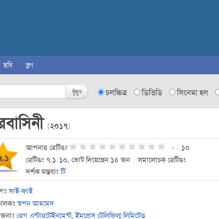
ছবি
ব্লগ
খুঁজুন
চলচ্চিত্র
ডিভিডি
সিনেমা হল
রবাসিনী
(
২০১৭
)
আপনার রেটিঙঃ
-
/
১০
৭.১
রেটিঙঃ ৭.১
/
১০, ভোট দিয়েছেন ১৪ জন
|
সমালোচক রেটিঙঃ
দর্শক মন্তব্যঃ
টি
াগঃ
সাই-ফাই
চালকঃ
স্বপন আহমেদ
োজনাঃ
রেগ এন্টারটেইনমেন্ট
,
ইমপ্রেস টেলিফিল্ম লিমিটেড