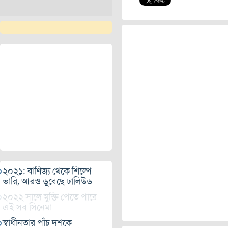
২০২১: বাণিজ্য থেকে শিল্পে
ভারি, আরও ডুবেছে ঢালিউড
২০২২ সালে মুক্তি পেতে পারে
এই সব সিনেমা
স্বাধীনতার পাঁচ দশকে