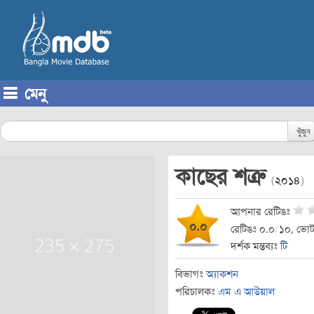
মেনু
Skip to content
খুঁজুন
কাছের শত্রু
(
২০১৪
)
আপনার রেটিঙঃ
০.০
রেটিঙঃ ০.০
/
১০, ভোট
দর্শক মন্তব্যঃ
টি
বিভাগঃ
অ্যাকশন
পরিচালকঃ
এম এ আউয়াল