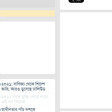
২০২১: বাণিজ্য থেকে শিল্পে
ভারি, আরও ডুবেছে ঢালিউড
২০২২ সালে মুক্তি পেতে পারে
এই সব সিনেমা
স্বাধীনতার পাঁচ দশকে