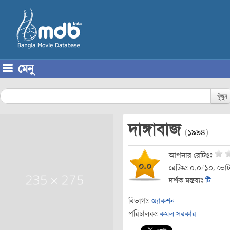
মেনু
Skip to content
খুঁজুন
দাঙ্গাবাজ
(
১৯৯৪
)
আপনার রেটিঙঃ
০.০
রেটিঙঃ ০.০
/
১০, ভোট
দর্শক মন্তব্যঃ
টি
বিভাগঃ
অ্যাকশন
পরিচালকঃ
কমল সরকার