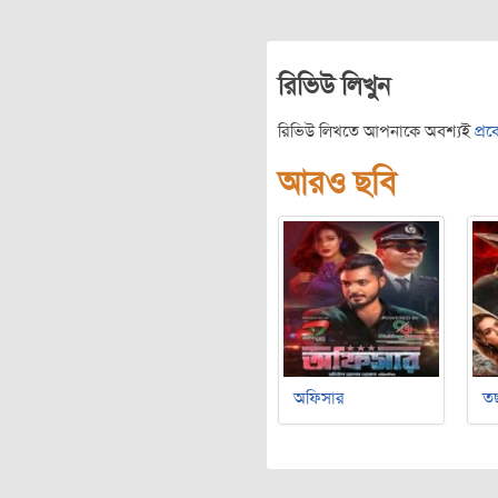
রিভিউ লিখুন
রিভিউ লিখতে আপনাকে অবশ্যই
প্র
আরও ছবি
অফিসার
ত