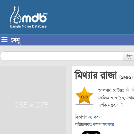
মেনু
Skip to content
খুঁজুন
মিথ্যার রাজা
(
১৯৯৬
)
আপনার রেটিঙঃ
০.০
রেটিঙঃ ০.০
/
১০, ভোট
দর্শক মন্তব্যঃ
টি
বিভাগঃ
অ্যাকশন
পরিচালকঃ
কমল সরকার