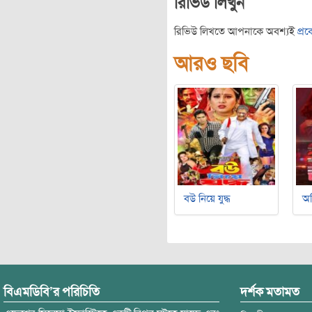
রিভিউ লিখুন
রিভিউ লিখতে আপনাকে অবশ্যই
প্র
আরও ছবি
বউ নিয়ে যুদ্ধ
অ
বিএমডিবি’র পরিচিতি
দর্শক মতামত