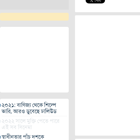
২০২১: বাণিজ্য থেকে শিল্পে
ভারি, আরও ডুবেছে ঢালিউড
২০২২ সালে মুক্তি পেতে পারে
এই সব সিনেমা
স্বাধীনতার পাঁচ দশকে